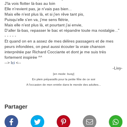
J'la vois flotter là-bas au loin
Elle n'revient pas, je n'vais pas bien...
Mais elle n'est plus là, et si j'en rêve tant pis,
Puisqu'elle s'en va, j'me sens flétrie,
Mais elle n'est plus là, et pourtant j'ai envie,
D'aller là-bas, repasser le bac et répandre toute ma nostalgie..."
- - - - -
Et quand on en a assez de mes délires passagers et de mes
peurs infondées, on peut aussi écouter la vraie chanson
interprétée par Richard Cocciante et dont je me suis très
fortement inspirée ^^
-->
Ici
<--
-Livy-
[en mode: busy]
En plein préparatifs pour la petite fête de ce soir
A l'occasion de mon entrée dans le monde des adultes...
Partager