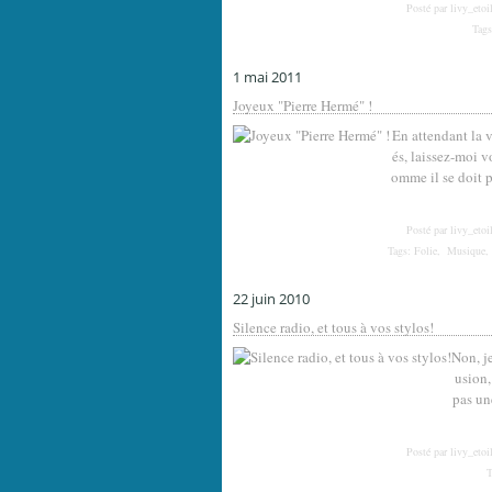
Posté par livy_etoi
Tag
1 mai 2011
Joyeux "Pierre Hermé" !
En attendant la 
és, laissez-moi v
omme il se doit p
Posté par livy_etoi
Tags:
Folie
,
Musique
22 juin 2010
Silence radio, et tous à vos stylos!
Non, je
usion,
pas un
Posté par livy_etoi
T