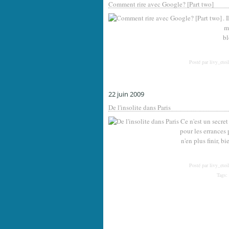
Comment rire avec Google? [Part two]
. 
m
bl
Posté par livy_etoi
22 juin 2009
De l'insolite dans Paris
Ce n'est un secre
pour les errances 
n'en plus finir, b
Posté par livy_etoi
Tags: