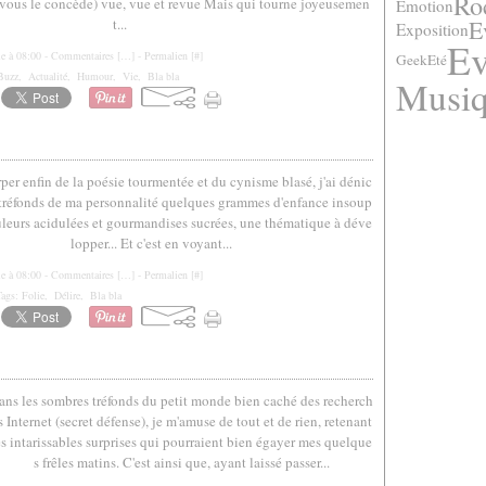
Ro
 vous le concède) vue, vue et revue Mais qui tourne joyeusemen
Emotion
t...
E
Exposition
Ev
le à 08:00 -
Commentaires [
…
]
- Permalien [
#
]
Geek
Eté
Buzz
,
Actualité
,
Humour
,
Vie
,
Bla bla
Musi
per enfin de la poésie tourmentée et du cynisme blasé, j'ai dénic
 tréfonds de ma personnalité quelques grammes d'enfance insoup
leurs acidulées et gourmandises sucrées, une thématique à déve
lopper... Et c'est en voyant...
le à 08:00 -
Commentaires [
…
]
- Permalien [
#
]
Tags:
Folie
,
Délire
,
Bla bla
ans les sombres tréfonds du petit monde bien caché des recherch
s Internet (secret défense), je m'amuse de tout et de rien, retenant
es intarissables surprises qui pourraient bien égayer mes quelque
s frêles matins. C'est ainsi que, ayant laissé passer...