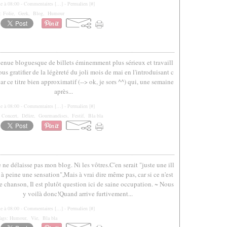
le à 08:00 -
Commentaires [
…
]
- Permalien [
#
]
s:
Folie
,
Geek
,
Blog
,
Humour
venue bloguesque de billets éminemment plus sérieux et travaill
ous gratifier de la légèreté du joli mois de mai en l'introduisant c
ar ce titre bien approximatif (--> ok, je sors ^^) qui, une semaine
après...
le à 08:00 -
Commentaires [
…
]
- Permalien [
#
]
,
Concert
,
Délire
,
Gourmandises
,
Festif
,
Bla bla
 ne délaisse pas mon blog. Ni les vôtres.C'en serait "juste une ill
 à peine une sensation",Mais à vrai dire même pas, car si ce n'est
e chanson, Il est plutôt question ici de saine occupation. ~ Nous
y voilà donc!Quand arrive furtivement...
le à 08:00 -
Commentaires [
…
]
- Permalien [
#
]
ags:
Humour
,
Vie
,
Bla bla