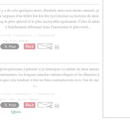
Il y a de cela quelques mois, éberluée mais non moins amusée, je
e targuais d'un billet fou fou fou [ici] destiné au lectorat de mon
og le plus spécial et le plus incroyable également. Celui-là mêm
e fraîchement débarqué dans l'anonymat le plus total...
le à 08:00 -
Commentaires [
…
]
- Permalien [
#
]
Tags:
Folie
,
Humour
t pour personne à présent si je témoigne ici-même de mon amour
parisiennes, les longues marches mélancoliques et les flâneries à
ien que cela tendrait à être un brin contradictoire avec l'un de me
s...
le à 08:00 -
Commentaires [
…
]
- Permalien [
#
]
Rêver
,
Paris
,
Insolite
,
Humour
1
2
>
>>