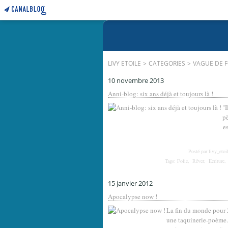
LIVY ETOILE
>
CATEGORIES
>
VAGUE DE F
10 novembre 2013
Anni-blog: six ans déjà et toujours là !
"I
pè
e
Posté par livy_etoi
Tags:
Folie
,
Rêver
,
Ecriture
15 janvier 2012
Apocalypse now !
La fin du monde pour 20
une taquinerie-poème.