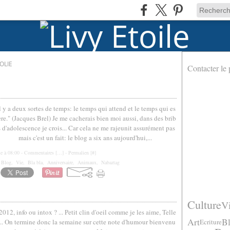
OLIE
Contacter le 
l y a deux sortes de temps: le temps qui attend et le temps qui es
re." (Jacques Brel) Je me cacherais bien moi aussi, dans des brib
s d'adolescence je crois... Car cela ne me rajeunit assurément pas
mais c'est un fait: le blog a six ans aujourd'hui,...
le à 08:00 -
Commentaires [
…
]
- Permalien [
#
]
,
Blog
,
Vie
,
Bla bla
,
Anniversaire
,
Animaux
,
Nabaztag
Culture
V
12, info ou intox ? ... Petit clin d'oeil comme je les aime, Telle
Art
Bl
.. On termine donc la semaine sur cette note d'humour bienvenu
Ecriture