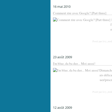
16 mai 2010
Comment rire avec Google? [Part three]
l
e
Posté par livy_etoi
23 août 2009
I'm blue, da ba dee... Moi aussi!
Dimanche,
ais délic
uer/procr
Posté par livy_etoi
12 août 2009