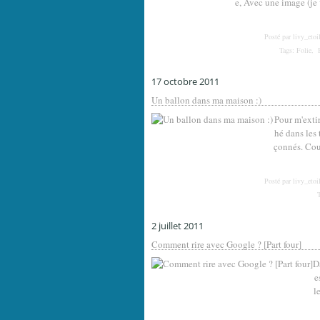
e, Avec une image (je
Posté par livy_etoi
Tags:
Folie
,
17 octobre 2011
Un ballon dans ma maison :)
Pour m'extir
hé dans les
çonnés. Cou
Posté par livy_etoi
2 juillet 2011
Comment rire avec Google ? [Part four]
D
e
l