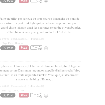
Faire un billet pas sérieux du tout pour ce dimanche du pont de
'ascension, un post tout light qui parle beaucoup pour ne pas dir
 grand chose laissant ainsi les neurones se perdre et vagabonder,
c'était bien là mon plus grand souhait... C'est de la...
le à 08:00 -
Commentaires [
…
]
- Permalien [
#
]
Tags:
Folie
,
Humour
 détente et farniente, Et l'envie de faire un billet plutôt léger m
atement coloré.Dans mon jargon, on appelle d'ailleurs cela "blog
astiner", et en toute impunité.Eurêka! Voici que j'ai découvert il
y a peu sur le blog d'Emma,...
le à 08:00 -
Commentaires [
…
]
- Permalien [
#
]
Tags:
Tag
,
Délire
,
Vie