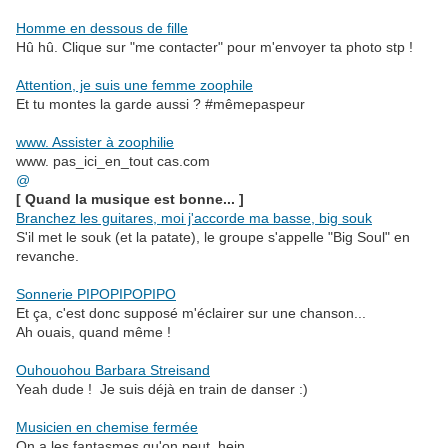
.
Homme en dessous de fille
Hû hû. Clique sur "me contacter" pour m'envoyer ta photo stp !
.
Attention, je suis une femme zoophile
Et tu montes la garde aussi ? #mêmepaspeur
.
www. Assister à zoophilie
www. pas_ici_en_tout cas.com
@
[ Quand la musique est bonne... ]
Branchez les guitares, moi j'accorde ma basse, big souk
S'il met le souk (et la patate), le groupe s'appelle "Big Soul" en
revanche.
.
Sonnerie PIPOPIPOPIPO
Et ça, c'est donc supposé m'éclairer sur une chanson...
Ah ouais, quand même !
.
Ouhouohou Barbara Streisand
Yeah dude ! Je suis déjà en train de danser :)
.
Musicien en chemise fermée
On a les fantasmes qu'on peut, hein.