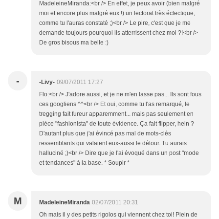
MadeleineMiranda:<br /> En effet, je peux avoir (bien malgré
moi et encore plus malgré eux !) un lectorat très éclectique,
comme tu l'auras constaté ;)<br /> Le pire, c'est que je me
demande toujours pourquoi ils atterrissent chez moi ?!<br />
De gros bisous ma belle :)
-
-Livy-
09/07/2011 17:27
Flo:<br /> J'adore aussi, et je ne m'en lasse pas... Ils sont fous
ces googliens ^^<br /> Et oui, comme tu l'as remarqué, le
tregging fait fureur apparemment... mais pas seulement en
pièce "fashionista" de toute évidence. Ça fait flipper, hein ?
D'autant plus que j'ai évincé pas mal de mots-clés
ressemblants qui valaient eux-aussi le détour. Tu aurais
halluciné ;)<br /> Dire que je l'ai évoqué dans un post "mode
et tendances" à la base. * Soupir *
M
MadeleineMiranda
02/07/2011 20:31
Oh mais il y des petits rigolos qui viennent chez toi! Plein de