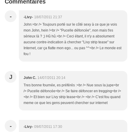
Commentaires
-
-Livy-
18/07/2011 21:37
John:<br /> Toujours porté sur le côté sexy à ce que je vois
mon John, hein !<br /> "Pucelle défoncée", non mais t'es
sérieux là ? ;) Hû hû.<br /> Ceci étant, il n'y a absolument
aucune contre-indication à chercher "Livy strip tease" sur
Internet, car ça flatte mon ego... ou pas ^^<br /> Le monde est
fou !
J
John C.
14/07/2011 20:14
Tres bonne fournée, es préférés :<br /> Nue sous la jupe<br
/> Pucelle défoncée<br /> Se faire défoncer en tregging<br />
<br /> Et bien sur Livy strip tease<br /> <br /> C'est fou quand
meme ce que les gens peuvent chercher sur internet
-
-Livy-
09/07/2011 17:30