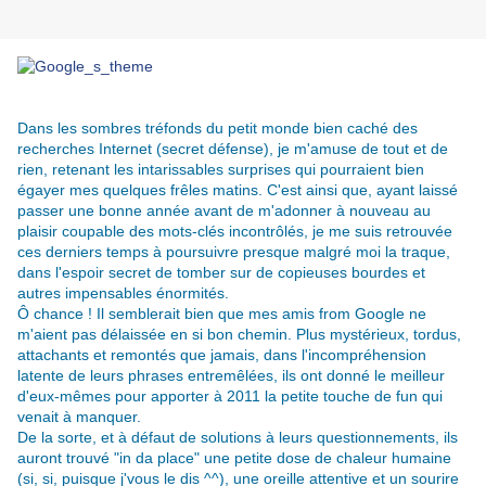
Dans les sombres tréfonds du petit monde bien caché des
recherches Internet (secret défense), je m'amuse de tout et de
rien, retenant les intarissables surprises qui pourraient bien
égayer mes quelques frêles matins. C'est ainsi que, ayant laissé
passer une bonne année avant de m'adonner à nouveau au
plaisir coupable des mots-clés incontrôlés, je me suis retrouvée
ces derniers temps à poursuivre presque malgré moi la traque,
dans l'espoir secret de tomber sur de copieuses bourdes et
autres impensables énormités.
Ô chance ! Il semblerait bien que mes amis from Google ne
m'aient pas délaissée en si bon chemin. Plus mystérieux, tordus,
attachants et remontés que jamais, dans l'incompréhension
latente de leurs phrases entremêlées, ils ont donné le meilleur
d'eux-mêmes pour apporter à 2011 la petite touche de fun qui
venait à manquer.
De la sorte, et à
défaut de solutions à leurs questionnements,
ils
auront trouvé "in da place" une petite dose de chaleur humaine
(si, si, puisque j'vous le dis ^^), une oreille attentive et un sourire