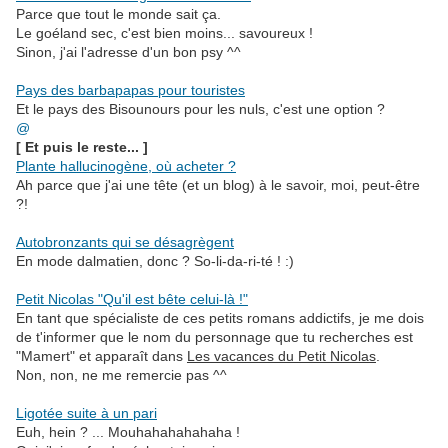
Parce que tout le monde sait ça.
Le goéland sec, c'est bien moins... savoureux !
Sinon, j'ai l'adresse d'un bon psy ^^
.
Pays des barbapapas pour touristes
Et le pays des Bisounours pour les nuls, c'est une option ?
@
[ Et puis le reste... ]
Plante hallucinogène, où acheter ?
Ah parce que j'ai une tête (et un blog) à le savoir, moi, peut-être
?!
.
Autobronzants qui se désagrègent
En mode dalmatien, donc ? So-li-da-ri-té ! :)
.
Petit Nicolas "Qu'il est bête celui-là !"
En tant que spécialiste de ces petits romans addictifs, je me dois
de t'informer que le nom du personnage que tu recherches est
"Mamert" et apparaît dans
Les vacances du Petit Nicolas
.
Non, non, ne me remercie pas ^^
.
Ligotée suite à un pari
Euh, hein ? ... Mouhahahahahaha !