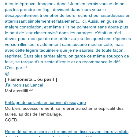
à toute épreuve. Imaginez donc ! Je m'en serais voulue de ne
pas les prendre en flag', devinant dans leurs yeux le
désappointement triompher de leurs recherches hasardeuses en
atterrissant simplement et fatalement... ici. Aussi, en guise de
maigre consolation, et même s'ils ne pointeront sans doute plus
le bout de leur clavier avisé dans les parages,
c'était un réel
devoir pour moi que de me prêter au jeu des questions-réponses
version illimitée, évidemment sans aucune méchanceté, mais
avec cette légère taquinerie que je ne saurais, de toute façon,
réprimer. Sans plus tarder alors, on garde ce même soupçon de
folie, se targue d'un zeste d'ironie et on recommence le défi.
C'est parti !
@
[ Fashionista... ou pas ! ]
J'ai mon sac Lancel
Moi aussiiiiii ^^
.
Enfilage de collants en cabine d'essayage
Ou bien, accessoirement, se référer au schéma explicatif des
tailles, au dos de l'emballage.
CQFD.
.
Robe début marinière se terminant en tissus avec fleurs vieillots