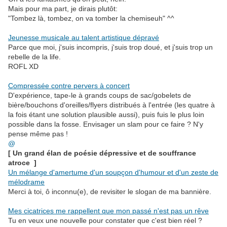
Mais pour ma part, je dirais plutôt:
"Tombez là, tombez, on va tomber la chemiseuh" ^^
.
Jeunesse musicale au talent artistique dépravé
Parce que moi, j'suis incompris, j'suis trop doué, et j'suis trop un
rebelle de la life.
ROFL XD
.
Compressée contre pervers à concert
D'expérience, tape-le à grands coups de sac/gobelets de
bière/bouchons d'oreilles/flyers distribués à l'entrée (les quatre à
la fois étant une solution plausible aussi), puis fuis le plus loin
possible dans la fosse. Envisager un slam pour ce faire ? N'y
pense même pas !
@
[ Un grand élan de poésie dépressive et de souffrance
atroce ]
Un mélange d'amertume d'un soupçon d'humour et d'un zeste de
mélodrame
Merci à toi, ô inconnu(e), de revisiter le slogan de ma bannière.
.
Mes cicatrices me rappellent que mon passé n'est pas un rêve
Tu en veux une nouvelle pour constater que c'est bien réel ?