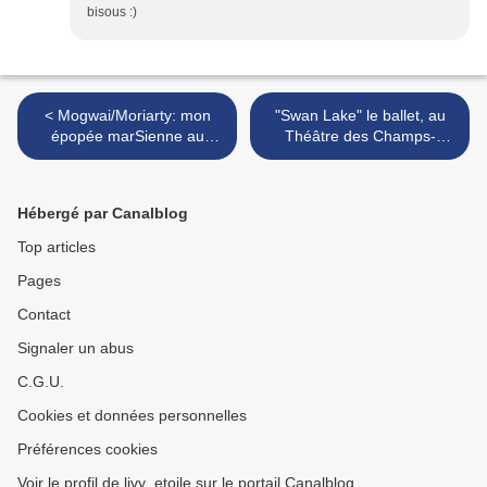
bisous :)
< Mogwai/Moriarty: mon
"Swan Lake" le ballet, au
épopée marSienne au
Théâtre des Champs-
Trianon
Elysées >
Hébergé par Canalblog
Top articles
Pages
Contact
Signaler un abus
C.G.U.
Cookies et données personnelles
Préférences cookies
Voir le profil de livy_etoile sur le portail Canalblog