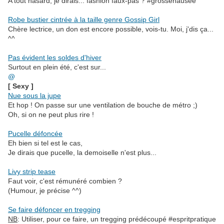
A tout hasard, je dirais... fashion faux-pas ? #grossenausée
.
Robe bustier cintrée à la taille genre Gossip Girl
Chère lectrice, un don est encore possible, vois-tu. Moi, j'dis ça...
^^
.
Pas évident les soldes d'hiver
Surtout en plein été, c'est sur...
@
[ Sexy ]
Nue sous la jupe
Et hop ! On passe sur une ventilation de bouche de métro ;)
Oh, si on ne peut plus rire !
.
Pucelle défoncée
Eh bien si tel est le cas,
Je dirais que pucelle, la demoiselle n'est plus...
.
Livy strip tease
Faut voir, c'est rémunéré combien ?
(Humour, je précise ^^)
.
Se faire défoncer en tregging
NB
: Utiliser, pour ce faire, un tregging prédécoupé #espritpratique