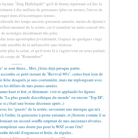
on hymne "Sing Hallelujah!" qu'il fit fureur, reprenant
ad fine
le
aisément à des milliers de personnes (plus ou moins), l'envie de
bouger dans d'excentriques tenues.
de tecktonik des temps anciens gaiement amenée, moins de djeune's
eilleur moment de la soirée, car il cumulait un mini-concert très
n de nostalgie décidément très jolie.
tendre nous apostropher jovialement, l'espace de quelques vingt
orde sensible de la mélancolie sans tristesse.
tte plus la scène, et qu'il reste là à s'agiter tout en nous parlant,
nds coups de "Remember!"
_____
" se sont finies... Moi, j'étais déjà presque partie.
accordée ce petit instant de "Revival 90's", certes bien loin de
de folie desquels je suis coutumière, mais me replongeant avec
ns les délires de mes jeunes années.
lamer haut et fort, et fièrement: voir et applaudir les figures
 "La plus grande discothèque du monde" ou encore "Top DJ",
ême si c'était une bonne décennie après ;)
 avec les "guests" de la soirée, savourant une musique qui m'a
'à l'infini, la quinzaine à peine entamée, et j'honore comme il se
i donnant un second souffle emprunt de mes anciennes rêveries.
 rempilerai sans doute pas pour la WAT avant l'été!
 enfin décidé d'organiser et foule, de réguler...