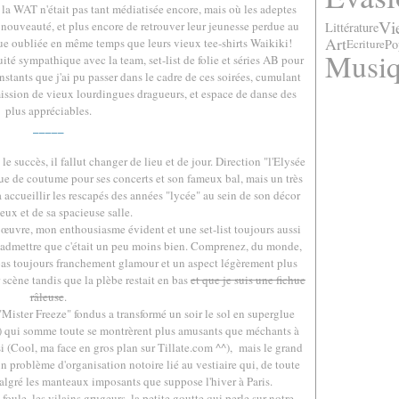
la WAT n'était pas tant médiatisée encore, mais où les adeptes
Vi
nouveauté, et plus encore de retrouver leur jeunesse perdue au
Littérature
Art
ue oubliée en même temps que leurs vieux tee-shirts Waikiki!
Po
Ecriture
Musi
té sympathique avec la team, set-list de folie et séries AB pour
 instants que j'ai pu passer dans le cadre de ces soirées, cumulant
ission de vieux lourdingues dragueurs, et espace de danse des
plus appréciables.
_____
e succès, il fallut changer de lieu et de jour. Direction "l'Elysée
e de coutume pour ses concerts et son fameux bal, mais un très
 accueillir les rescapés des années "lycée" au sein de son décor
ux et de sa spacieuse salle.
œuvre, mon enthousiasme évident et une set-list toujours aussi
t d'admettre que c'était un peu moins bien. Comprenez, du monde,
as toujours franchement glamour et un aspect légèrement plus
 scène tandis que la plèbe restait en bas
et que je suis une fichue
râleuse
.
"Mister Freeze" fondus a transformé un soir le sol en superglue
h) qui somme toute se montrèrent plus amusants que méchants à
si (Cool, ma face en gros plan sur Tillate.com ^^), mais le grand
n problème d'organisation notoire lié au vestiaire qui, de toute
malgré les manteaux imposants que suppose l'hiver à Paris.
oule, les vilains grugeurs, la petite goutte qui perle sur notre