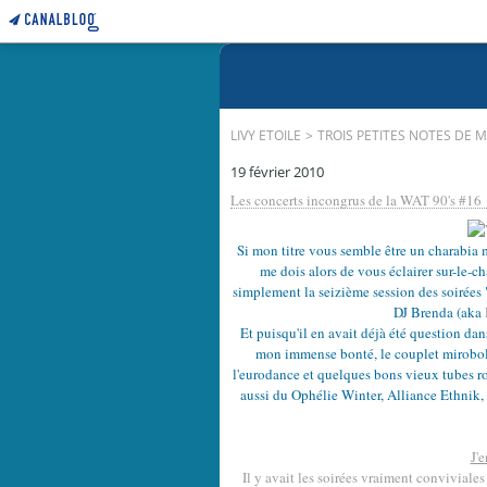
LIVY ETOILE
>
TROIS PETITES NOTES DE 
19 février 2010
Les concerts incongrus de la WAT 90's #16
Si mon titre vous semble être un charabia 
me dois alors de vous éclairer sur-le-c
simplement la seizième session des soirées 
DJ Brenda (aka
Et puisqu'il en avait déjà été question dan
mon immense bonté, le couplet mirobol
l'eurodance et quelques bons vieux tubes ro
aussi du Ophélie Winter, Alliance Ethnik
J'
Il y avait les soirées vraiment conviviale