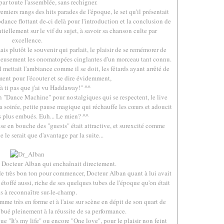
par toute l'assemblée, sans rechigner.
miers rangs des hits parades de l'époque, le set qu'il présentait
odance flottant de-ci delà pour l'introduction et la conclusion de
ntiellement sur le vif du sujet, à savoir sa chanson culte par
excellence.
ais plutôt le souvenir qui parlait, le plaisir de se remémorer de
oyeusement les onomatopées cinglantes d'un morceau tant connu.
 mettait l'ambiance comme il se doit, les fêtards ayant arrêté de
ent pour l'écouter et se dire évidemment,
à ti pas que j'ai vu Haddaway!" ^^
 un "Dance Machine" pour nostalgiques qui se respectent, le live
a soirée, petite pause magique qui réchauffe les cœurs et adoucit
es plus embués. Euh... Le mien? ^^
se en bouche des "guests" était attractive, et surexcité comme
e le serait que d'avantage par la suite...
.
ait Docteur Alban qui enchaînait directement.
de très bon ton pour commencer, Docteur Alban quant à lui avait
 étoffé aussi, riche de ses quelques tubes de l'époque qu'on était
ts à reconnaître sur-le-champ.
mme très en forme et à l'aise sur scène en dépit de son quart de
ibué pleinement à la réussite de sa performance.
e "It's my life" ou encore "One love", pour le plaisir non feint