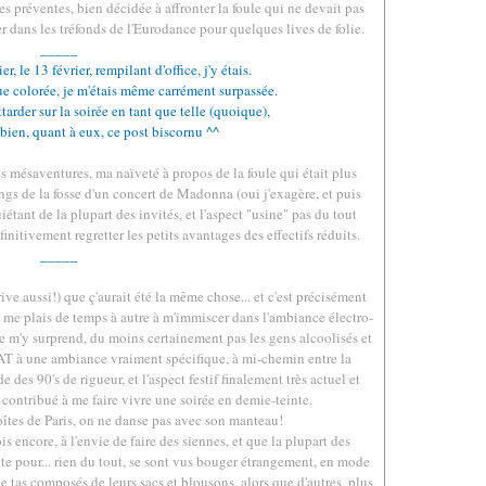
les préventes, bien décidée à affronter la foule qui ne devait pas
ger dans les tréfonds de l'Eurodance pour quelques lives de folie.
_____
r, le 13 février, rempilant d'office, j'y étais.
ue colorée, je m'étais même carrément surpassée.
tarder sur la soirée en tant que telle (quoique),
 bien, quant à eux, ce post biscornu ^^
s mésaventures, ma naïveté à propos de la foule qui était plus
gs de la fosse d'un concert de Madonna (oui j'exagère, et puis
iétant de la plupart des invités, et l'aspect "usine" pas du tout
nitivement regretter les petits avantages des effectifs réduits.
_____
rrive aussi!) que ç'aurait été la même chose... et c'est précisément
je me plais de temps à autre à m'immiscer dans l'ambiance électro-
ne m'y surprend, du moins certainement pas les gens alcoolisés et
 WAT à une ambiance vraiment spécifique, à mi-chemin entre la
e des 90's de rigueur, et l'aspect festif finalement très actuel et
 contribué à me faire vivre une soirée en demie-teinte.
oîtes de Paris, on ne danse pas avec son manteau!
ois encore, à l'envie de faire des siennes, et que la plupart des
nte pour... rien du tout, se sont vus bouger étrangement, en mode
 tas composés de leurs sacs et blousons, alors que d'autres, plus