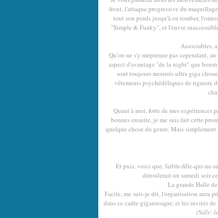
front, l'attaque progressive du maquillag
tout son poids jusqu'à en tomber, l'omi
"Simple & Funky", et l'envie inaccessible 
Associables, a
Qu'on ne s'y méprenne pas cependant, au m
aspect d'avantage "de la night" que boum f
sont toujours montrés ultra giga chouet
vêtements psychédéliques de rigueur, da
cha
Quant à moi, forte de mes expériences p
bonnes ensuite, je me suis fait cette pro
quelque chose du genre. Mais simplement att
Et puis, voici que, faible-fille-qui-ne-sa
déroulerait un samedi soir c
La grande Halle de l
Facile, me suis-je dit, l'organisation aura 
dans ce cadre gigantesque, et les invités d
(Ndlr: le