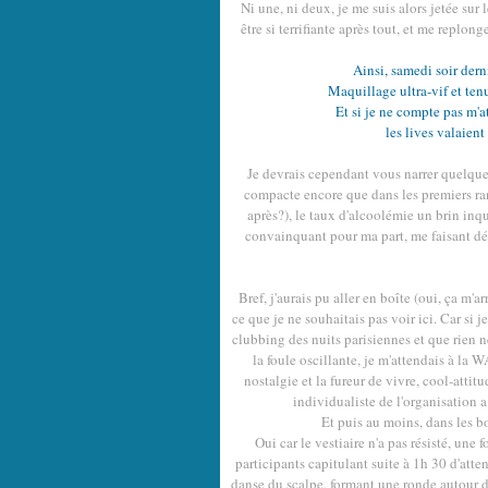
Ni une, ni deux, je me suis alors jetée sur 
être si terrifiante après tout, et me replon
Ainsi, samedi soir dernie
Maquillage ultra-vif et ten
Et si je ne compte pas m'at
les lives valaient
Je devrais cependant vous narrer quelque
compacte encore que dans les premiers ran
après?), le taux d'alcoolémie un brin inqu
convainquant pour ma part, me faisant défi
Bref, j'aurais pu aller en boîte (oui, ça m'a
ce que je ne souhaitais pas voir ici. Car si 
clubbing des nuits parisiennes et que rien 
la foule oscillante, je m'attendais à la
nostalgie et la fureur de vivre, cool-attitud
individualiste de l'organisation a
Et puis au moins, dans les b
Oui car le vestiaire n'a pas résisté, une f
participants capitulant suite à 1h 30 d'atte
danse du scalpe, formant une ronde autour de