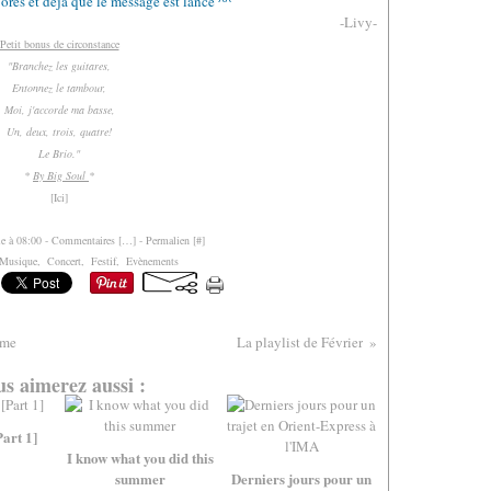
'ores et déjà que le message est lancé ^^
-Livy-
Petit bonus de circonstance
"Branchez les guitares,
Entonnez le tambour,
Moi, j'accorde ma basse,
Un, deux, trois, quatre!
Le Brio."
*
By Big Soul
*
[
Ici
]
le à 08:00 -
Commentaires [
…
]
- Permalien [
#
]
Musique
,
Concert
,
Festif
,
Evènements
ime
La playlist de Février
s aimerez aussi :
Part 1]
I know what you did this
summer
Derniers jours pour un