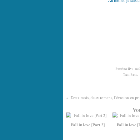
Au moins, je sais d
Posté par livy_etoi
Tags:
Paris
,
Deux mois, deux romans, l'évasion en pr
Vou
Fall in love [Part 2]
Fall in love [