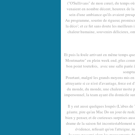
("O'Sullivans" de mon cœur), du temps où 
venaient en nombre décent, heureux de la 
sein d'une ambiance qu'ils avaient presq
Au programme, sourire de rigueur, promiscui
la déco'; et ce fut sans doute les meilleurs
chaleur humaine, souvenirs délicieux, om
Et puis la foule arrivant en même temps que l
Montmartre" en plein week end, plus connu
bon point toutefois, avec une salle parée à
somptue
Pourtant, malgré les grands moyens mis en 
attrayante si ce n'est d'avantage, force es
du monde, du monde, une chaleur moite p
impersonnel, la team ayant élu domicile sur
Il y eut aussi quelques loupés (L'abus de 
géante, pire qu'au Mac Do un jour de rus
bien y penser, et de curieuses surprises aus
drame de la saison fut incontestablement u
évidence, refusait qu'on l'atteigne, 
Je vous passerai alors les mouvements de f