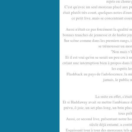
repris en chœur 
C'est qu'avec un seul morceau placé aux pre
était plutôt très court, quelques notes d'eur
ce petit live, mais se concentrant esse
Aussi n'était-ce pas forcément la qualité m
bonnes tranches de jeunesse et de hurler j
Sur scène comme dans les premiers rangs, il
se trémousser un mom
"Non mais v'l
Et il est vrai qu'on se serait un peu cru à
créant une interruption bien à propos dans l
les esprits l
Flashback au pays de l'adolescence, la mi
jamais, le public n
La suite en effet, c'ét
Et si Haddaway avait su mettre l'ambiance 
prévu, ô joie, un set plus long, un brin plus
tous prê
Aussi, ce second live, présentant notre ho
siècle déjà entamé, a contr
Esquissant tour à tour des morceaux tels qu