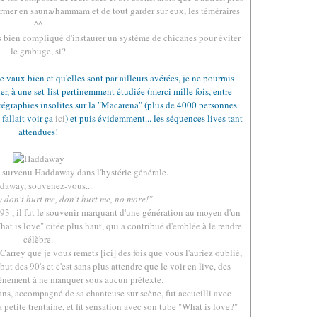
ormer en sauna/hammam et de tout garder sur eux, les téméraires
^^
pas bien compliqué d'instaurer un système de chicanes pour éviter
le grabuge, si?
_____
 vaux bien et qu'elles sont par ailleurs avérées, je ne pourrais
r, à une set-list pertinemment étudiée (merci mille fois, entre
horégraphies insolites sur la "Macarena" (plus de 4000 personnes
 fallait voir ça
ici
) et puis évidemment... les séquences lives tant
attendues!
.
t survenu Haddaway dans l'hystérie générale.
daway, souvenez-vous...
 don't hurt me, don't hurt me, no more!"
93 , il fut le souvenir marquant d'une génération au moyen d'un
 is love" citée plus haut, qui a contribué d'emblée à le rendre
célèbre.
 Carrey que je vous remets [
ici
] des fois que vous l'auriez oublié,
t des 90's et c'est sans plus attendre que le voir en live, des
évènement à ne manquer sous aucun prétexte.
ans, accompagné de sa chanteuse sur scène, fut accueilli avec
 petite trentaine, et fit sensation avec son tube "What is love?"