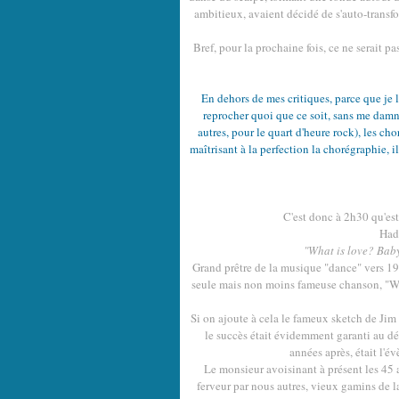
ambitieux, avaient décidé de s'auto-transf
Bref, pour la prochaine fois, ce ne serait 
En dehors de mes critiques, parce que je le
reprocher quoi que ce soit, sans me damne
autres, pour le quart d'heure rock), les c
maîtrisant à la perfection la chorégraphie, il
C'est donc à 2h30 qu'es
Had
"What is love? Baby
Grand prêtre de la musique "dance" vers 19
seule mais non moins fameuse chanson, "What
Si on ajoute à cela le fameux sketch de Jim
le succès était évidemment garanti au débu
années après, était l'
Le monsieur avoisinant à présent les 45 
ferveur par nous autres, vieux gamins de la