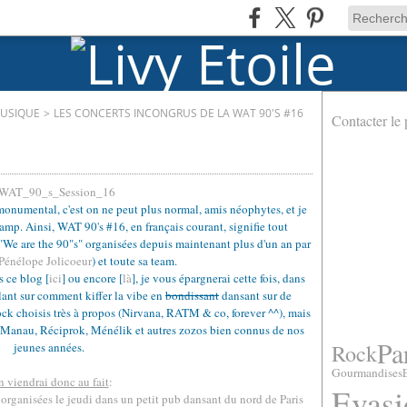
MUSIQUE
>
LES CONCERTS INCONGRUS DE LA WAT 90'S #16
Contacter le 
monumental, c'est on ne peut plus normal, amis néophytes, et je
hamp. Ainsi, WAT 90's #16, en français courant, signifie tout
"We are the 90"s" organisées depuis maintenant plus d'un an par
Pénélope Jolicoeur
) et toute sa team.
s ce blog [
ici
] ou encore [
là
], je vous épargnerai cette fois, dans
ant sur comment kiffer la vibe en
bondissant
dansant sur de
ck choisis très à propos (Nirvana, RATM & co, forever ^^), mais
, Manau, Réciprok, Ménélik et autres zozos bien connus de nos
Pa
Rock
jeunes années.
.
Gourmandises
en viendrai donc au fait
:
Evasi
s organisées le jeudi dans un petit pub dansant du nord de Paris