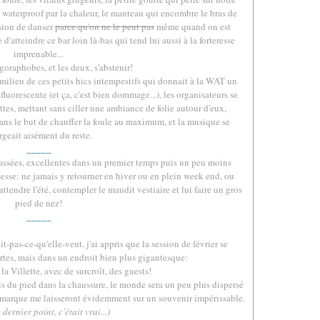
e waterproof par la chaleur, le manteau qui encombre le bras de
ssion de danser
parce qu'on ne le peut pas
même quand on est
d'atteindre ce bar loin là-bas qui tend lui aussi à la forteresse
imprenable...
goraphobes, et les deux, s'abstenir!
ilieu de ces petits hics intempestifs qui donnait à la WAT un
luorescente (et ça, c'est bien dommage...), les organisateurs se
tes, mettant sans ciller une ambiance de folie autour d'eux,
ns le but de chauffer la foule au maximum, et la musique se
rgeait aisément du reste.
_____
assées, excellentes dans un premier temps puis un peu moins
messe: ne jamais y retourner en hiver ou en plein week end, ou
endre l'été, contempler le maudit vestiaire et lui faire un gros
pied de nez!
_____
it-pas-ce-qu'elle-veut, j'ai appris que la session de février se
ertes, mais dans un endroit bien plus gigantesque:
a Villette, avec de surcroît, des guests!
pris du pied dans la chaussure, le monde sera un peu plus dispersé
e marque me laisseront évidemment sur un souvenir impérissable.
 dernier point, c'était vrai...)