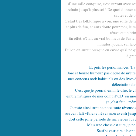
d'une salle conquise, c'est surtout avec s
refrain jusqu'à plus soif. De quoi donner 
sauter et de 
C'était très folklorique à voir, une sorte 
et plus de fun, et sans doute pour moi, le m
réussi et un bri
En effet, c'était un vrai bonheur de l'en
minutes, jouant sur la c
Et l'on en aurait presque eu envie qu'il ne qui
à gra
Et puis les performances "live
Joie et bonne humeur, pas déçue de m'être 
mes concerts rock habituels ou des lives 
délectation da
C'est que je pourrai enfin le dire, le c
emblématiques de mes compil' CD en mode
ça, c'est fait... m
Je reste ainsi sur une note toute rêveuse
souvent fait vibrer et rêver mon avenir jusqu
doit cette jolie période de ma vie, en lu
Mais une chose est sure, je ne
Sauf si vestiaire, ils ont