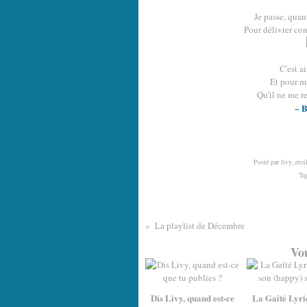
Je passe, quant
Pour délivrer co
C'est a
Et pour ma
Qu'il ne me re
~ 
Posté par livy_etoi
Ta
La playlist de Décembre
Vou
Dis Livy, quand est-ce
La Gaîté Lyri