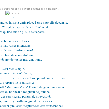
.
le Père Noël ne devait pas tarder à passer !
*
 and co laissent enfin place à une nouvelle décennie,
e "Youpi, le cap est franchi!" même si...,
 qu'une fois de plus, c'est reparti.
ans bonnes résolutions
ns mauvaises intentions
ns fausses illusions. Non!
e un brin de contradiction
e éparse de toutes mes émotions.
C'est bien simple,
moment même où j'écris,
ncore du bon déroulement -ou pas- de mon réveillon!
ts préparés moi? Jamais...)
titulé "Meilleurs Vœux" là où il daignera me mener,
ntre du bonheur à longueur de journée,
et des surprises au parfum de nouveauté,
s jours de grisaille un grand pied-de-nez.
de rêver que la réalité puisse en être transcendée?