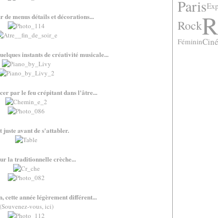
Paris
Exp
.
R
ur de menus détails et décorations...
Rock
Cin
Féminin
.
 quelques instants de créativité musicale...
.
rcer par le feu crépitant dans l'âtre...
.
ut juste avant de s'attabler.
.
ur la traditionnelle crèche...
.
in, cette année légèrement différent...
(Souvenez-vous,
ici
)