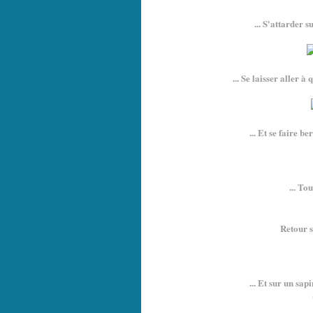
... S'attarder s
... Se laisser aller à
... Et se faire be
... To
Retour s
... Et sur un sap