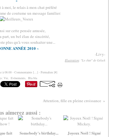
*
 à moi, le relais à mon chat préféré
mme de coutume un message familier:
.
insi sur cette pensée amusée,
 part, un bel élan de sincérité,
ste plus qu'à vous souhaiter une...
BONNE ANNÉE 2010 ~
-Livy-
Illustration
: "Le chat" de Geluck
le à 08:00 -
Commentaires [
…
]
- Permalien [
#
]
gs:
Vie
,
Evènements
,
Bla bla
Attention, fille en pleine croissance
s aimerez aussi :
que fait
Somebody's birthday...
Joyeux Noël ! Signé