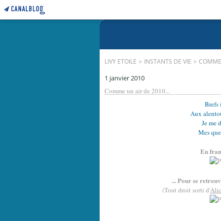
LIVY ETOILE
>
INSTANTS DE VIE
>
COMME U
1 janvier 2010
Comme un air de 2010...
Brefs 
Aux alento
Je me d
Mes quel
En fran
... Pour se retrouv
(Tout droit sorti d'
Alic