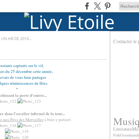
N AIR DE 2010...
Contacter le 
instants capturés sur le vif,
urs du 25 décembre cette année,
evais de vous faire partager
ques réminiscences de fêtes.
*
chissant la porte d'entrée...
.
er dans l'escalier infernal de la tour...
Musi
e aux Pays des Merveilles
à bien y penser)
Mél
Littérature
Gourmandi
Folk