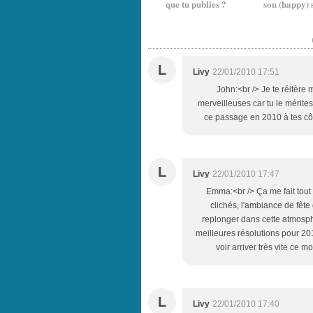
que tu publies ?
son (happy) 
L
Livy
22/01/2010 17:51
John:<br /> Je te réitère
merveilleuses car tu le mérites
ce passage en 2010 à tes côt
L
Livy
22/01/2010 17:47
Emma:<br /> Ça me fait tout 
clichés, l'ambiance de fête 
replonger dans cette atmosp
meilleures résolutions pour 201
voir arriver très vite ce 
L
Livy
22/01/2010 17:40