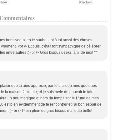
show !
Mickey.
Commentaires
 mes bons voeux en te souhaitant à toi aussi des choses
 vraiment. <br /> Et puis, c'était fort sympathique de célébrer
és entre autres ;)<br /> Gros bisous geeks, ami de moi! ^^
plaisir que tu aies apprécié, par le biais de mes quelques
de la maison familiale, et je suis ravie de pouvoir te faire
hère un peu magique et hors du temps.<br /> L'une de mes
0 est bien évidemment de te rencontrer et j'ai bon espoir de
moment :)<br /> Plein plein de gros bisous ma toute belle!