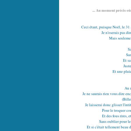
... Au moment précis où 
Ceci étant, puisque Noël, le 31
Je n'oserais pas dir
Mais seulement
S
Sa
Et sa
Just
Et une plui
Au 
Je ne saurais rien vous dire e
(Bille
Je laisserai donc glisser l'in
Pour le troquer co
Et des fous rires, 
Sans oublier pour le
Et si c'était tellement beau 