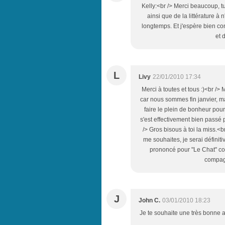
Kelly:<br /> Merci beaucoup, 
ainsi que de la littérature à n
longtemps. Et j'espère bien c
et 
L
Livy
22/01/2010 17:34
Merci à toutes et tous :)<br />
car nous sommes fin janvier, ma
faire le plein de bonheur pour
s'est effectivement bien passé 
/> Gros bisous à toi la miss.<br
me souhaites, je serai définiti
prononcé pour "Le Chat" co
compagn
J
John C.
03/01/2010 18:23
Je te souhaite une très bonne a