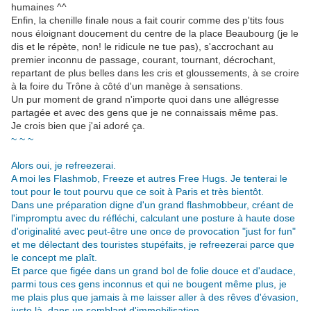
humaines ^^
Enfin, la chenille finale nous a fait courir comme des p'tits fous
nous éloignant doucement du centre de la place Beaubourg (je le
dis et le répète, non! le ridicule ne tue pas), s'accrochant au
premier inconnu de passage, courant, tournant, décrochant,
repartant de plus belles dans les cris et gloussements, à se croire
à la foire du Trône à côté d'un manège à sensations.
Un pur moment de grand n'importe quoi dans une allégresse
partagée et avec des gens que je ne connaissais même pas.
Je crois bien que j'ai adoré ça.
~ ~ ~
Alors oui, je refreezerai.
A moi les Flashmob, Freeze et autres Free Hugs. Je tenterai le
tout pour le tout pourvu que ce soit à Paris et très bientôt.
Dans une préparation digne d'un grand flashmobbeur, créant de
l'impromptu avec du réfléchi, calculant une posture à haute dose
d'originalité avec peut-être une once de provocation
"just for fun"
et me délectant des touristes stupéfaits, je refreezerai parce que
le concept me plaît.
Et parce que figée dans un grand bol de folie douce et d'audace,
parmi tous ces gens inconnus et qui ne bougent même plus, je
me plais plus que jamais à me laisser aller à des rêves d'évasion,
juste là, dans un semblant d'immobilisation...