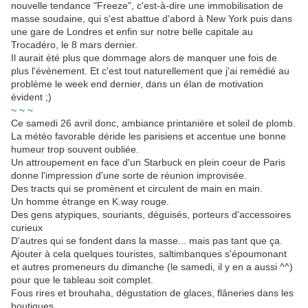
nouvelle tendance "Freeze", c'est-à-dire une immobilisation de
masse soudaine, qui s'est abattue d'abord à New York puis dans
une gare de Londres et enfin sur notre belle capitale au
Trocadéro, le 8 mars dernier.
Il aurait été plus que dommage alors de manquer une fois de
plus l'évènement. Et c'est tout naturellement que j'ai remédié au
problème le week end dernier, dans un élan de motivation
évident ;)
~ ~ ~
Ce samedi 26 avril donc, ambiance printanière et soleil de plomb.
La météo favorable déride les parisiens et accentue une bonne
humeur trop souvent oubliée.
Un attroupement en face d'un Starbuck en plein coeur de Paris
donne l'impression d'une sorte de réunion improvisée.
Des tracts qui se promènent et circulent de main en main.
Un homme étrange en K.way rouge.
Des gens atypiques, souriants, déguisés, porteurs d'accessoires
curieux
D'autres qui se fondent dans la masse... mais pas tant que ça.
Ajouter à cela quelques touristes, saltimbanques s'époumonant
et autres promeneurs du dimanche (le samedi, il y en a aussi ^^)
pour que le tableau soit complet.
Fous rires et brouhaha, dégustation de glaces, flâneries dans les
boutiques...