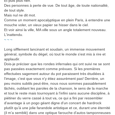
Et puis plus rien.
Des personnes à perte de vue. De tout âge, de toute nationalité,
de tout style.
Mais nul ne dit mot.
Comme un moment apocalyptique en plein Paris, à entendre une
mouche voler, un vieux papier se hisser dans le ciel.
Et voir ainsi la ville, MA ville sous un angle totalement nouveau.
L'inattendu.
~ ~ ~
Long sifflement lancinant et soudain, un immense mouvement
général, symbole du dégel, où tout le monde s'est mis à rire et
applaudir.
Dois-je préciser que les rondes infernales qui ont suivi ne se sont
pas passées exactement comme prévues. Si les premières
effectuées sagement autour du pot paraissent très étudiées à
l'image, c'est que vous n'y étiez assurément pas! Derrière, un
peu moins subtils peut-être, nous nous sommes passablement
lâchés, oubliant les paroles de la chanson, le sens de la marche
et tout le reste mais tournoyant à l'infini sans aucune discipline, à
piétiner du verre cassé à tout va, ce qui a fini par ressembler
d'avantage à un pogo géant digne d'un concert de hardrock
plutôt qu'à une jolie farandole artistique et ce, durant une éternité
(il m'a semblé) dans une optique farouche d'autos tamponneuses