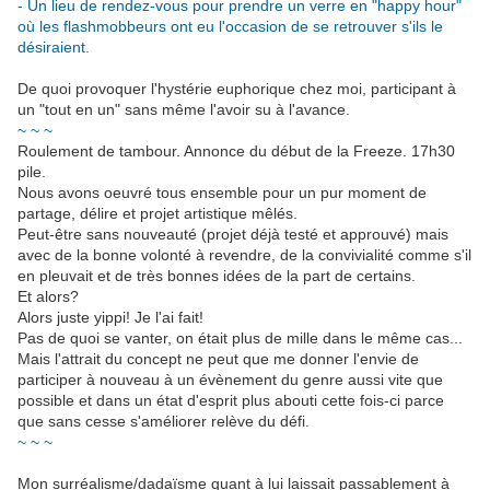
- Un lieu de rendez-vous pour prendre un verre en "happy hour"
où les flashmobbeurs ont eu l'occasion de se retrouver s'ils le
désiraient.
De quoi provoquer l'hystérie euphorique chez moi, participant à
un "tout en un" sans même l'avoir su à l'avance.
~ ~ ~
Roulement de tambour. Annonce du début de la Freeze. 17h30
pile.
Nous avons oeuvré tous ensemble pour un pur moment de
partage, délire et projet artistique mêlés.
Peut-être sans nouveauté (projet déjà testé et approuvé) mais
avec de la bonne volonté à revendre, de la convivialité comme s'il
en pleuvait et de très bonnes idées de la part de certains.
Et alors?
Alors juste yippi! Je l'ai fait!
Pas de quoi se vanter, on était plus de mille dans le même cas...
Mais l'attrait du concept ne peut que me donner l'envie de
participer à nouveau à un évènement du genre aussi vite que
possible et dans un état d'esprit plus abouti cette fois-ci parce
que sans cesse s'améliorer relève du défi.
~ ~ ~
Mon surréalisme/dadaïsme quant à lui laissait passablement à