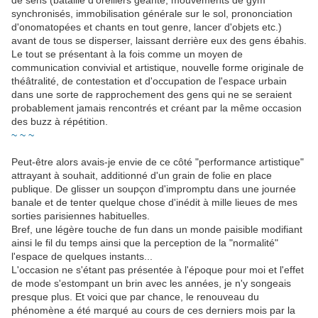
de sens (bataille d'oreillers géante, mouvements de gym
synchronisés, immobilisation générale sur le sol, prononciation
d'onomatopées et chants en tout genre, lancer d'objets etc.)
avant de tous se disperser, laissant derrière eux des gens ébahis.
Le tout se présentant à la fois comme un moyen de
communication convivial et artistique, nouvelle forme originale de
théâtralité, de contestation et d'occupation de l'espace urbain
dans une sorte de rapprochement des gens qui ne se seraient
probablement jamais rencontrés et créant par la même occasion
des buzz à répétition.
~ ~ ~
Peut-être alors avais-je envie de ce côté "performance artistique"
attrayant à souhait, additionné d'un grain de folie en place
publique. De glisser un soupçon d'impromptu dans une journée
banale et de tenter quelque chose d'inédit à mille lieues de mes
sorties parisiennes habituelles.
Bref, une légère touche de fun dans un monde paisible modifiant
ainsi le fil du temps ainsi que la perception de la "normalité"
l'espace de quelques instants...
L'occasion ne s'étant pas présentée à l'époque pour moi et l'effet
de mode s'estompant un brin avec les années, je n'y songeais
presque plus. Et voici que par chance, le renouveau du
phénomène a été marqué au cours de ces derniers mois par la