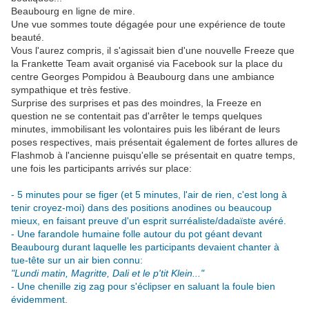
Beaubourg en ligne de mire.
Une vue sommes toute dégagée pour une expérience de toute
beauté.
Vous l'aurez compris, il s'agissait bien d'une nouvelle Freeze que
la Frankette Team avait organisé via Facebook sur la place du
centre Georges Pompidou à Beaubourg dans une ambiance
sympathique et très festive.
Surprise des surprises et pas des moindres, la Freeze en
question ne se contentait pas d'arrêter le temps quelques
minutes, immobilisant les volontaires puis les libérant de leurs
poses respectives, mais présentait également de fortes allures de
Flashmob à l'ancienne puisqu'elle se présentait en quatre temps,
une fois les participants arrivés sur place:
- 5 minutes pour se figer (et 5 minutes, l'air de rien, c'est long à
tenir croyez-moi) dans des positions anodines ou beaucoup
mieux, en faisant preuve d'un esprit surréaliste/dadaïste avéré.
- Une farandole humaine folle autour du pot géant devant
Beaubourg durant laquelle les participants devaient chanter à
tue-tête sur un air bien connu:
"Lundi matin, Magritte, Dali et le p'tit Klein..."
- Une chenille zig zag pour s'éclipser en saluant la foule bien
évidemment.