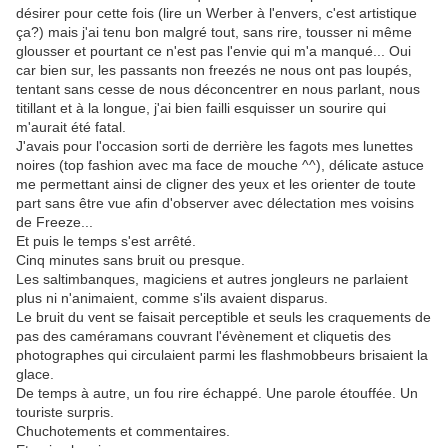
désirer pour cette fois (lire un Werber à l'envers, c'est artistique
ça?) mais j'ai tenu bon malgré tout, sans rire, tousser ni même
glousser et pourtant ce n'est pas l'envie qui m'a manqué... Oui
car bien sur, les passants non freezés ne nous ont pas loupés,
tentant sans cesse de nous déconcentrer en nous parlant, nous
titillant et à la longue, j'ai bien failli esquisser un sourire qui
m'aurait été fatal.
J'avais pour l'occasion sorti de derrière les fagots mes lunettes
noires (top fashion avec ma face de mouche ^^), délicate astuce
me permettant ainsi de cligner des yeux et les orienter de toute
part sans être vue afin d'observer avec délectation mes voisins
de Freeze...
Et puis le temps s'est arrêté.
Cinq minutes sans bruit ou presque.
Les saltimbanques, magiciens et autres jongleurs ne parlaient
plus ni n'animaient, comme s'ils avaient disparus.
Le bruit du vent se faisait perceptible et seuls les craquements de
pas des caméramans couvrant l'évènement et cliquetis des
photographes qui circulaient parmi les flashmobbeurs brisaient la
glace.
De temps à autre, un fou rire échappé. Une parole étouffée. Un
touriste surpris.
Chuchotements et commentaires.