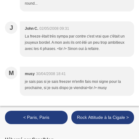
round...
J
John C.
02/05/2008 09:31
La freeze était très sympa par contre c'est vrai que c'était un
jouyeux bordel. A mon avis ils ont été un peu trop ambitieux
avec les 4 phases. <br /> Sinon oui à refaire.
M
musy
30/04/2008 18:41
je sais pas si je sais freezer m'enfin fais moi signe pour la
prochaine, si je suis dispo je viendrai<br /> musy
< Paris, Paris
Rock Attitude à la Cigale >