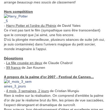
arrange beaucoup mes soucis de classement!
.
Hors compétition
-
Harry Potter et l'ordre du Phénix
de David Yates
Ce n'est pas tant le film (sympathique sans être transcendant)
que le concept que j'ai aimé, une fois encore.
D'où la plongée merveilleuse, plusieurs séances de suite (eh oui,
je suis contaminée) dans l'univers magique du petit sorcier,
monde imaginaire à l'appui.
.
Déceptions
-
La fille coupée en deux
de Claude Chabrol
-
99 francs
de Jan Kounen
.
A propos de la palme d'or 2007 - Festival de Cannes...
-
4 mois, 3 semaines, 2 jours
de Cristian Mungiu
Rien à redire sur la réalisation. On comprend d'emblée la palme
d'or de par le réalisme brut du film, les prises de vue saccadées,
l'aspect dérangeant et dramatique de surcroît.
Bons acteurs, bon développement d'idées et excellente mise en