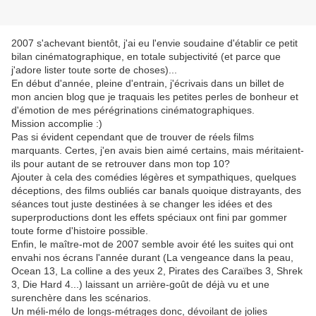
2007 s'achevant bientôt, j'ai eu l'envie soudaine d'établir ce petit
bilan cinématographique, en totale subjectivité (et parce que
j'adore lister toute sorte de choses)...
En début d'année, pleine d'entrain, j'écrivais dans un billet de
mon ancien blog que je traquais les petites perles de bonheur et
d'émotion de mes pérégrinations cinématographiques.
Mission accomplie :)
Pas si évident cependant que de trouver de réels films
marquants. Certes, j'en avais bien aimé certains, mais méritaient-
ils pour autant de se retrouver dans mon top 10?
Ajouter à cela des comédies légères et sympathiques, quelques
déceptions, des films oubliés car banals quoique distrayants, des
séances tout juste destinées à se changer les idées et des
superproductions dont les effets spéciaux ont fini par gommer
toute forme d'histoire possible.
Enfin, le maître-mot de 2007 semble avoir été les suites qui ont
envahi nos écrans l'année durant (La vengeance dans la peau,
Ocean 13, La colline a des yeux 2, Pirates des Caraïbes 3, Shrek
3, Die Hard 4...) laissant un arrière-goût de déjà vu et une
surenchère dans les scénarios.
Un méli-mélo de longs-métrages donc, dévoilant de jolies