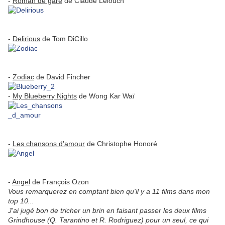
-
Roman de gare
de Claude Lelouch
-
Delirious
de Tom DiCillo
-
Zodiac
de David Fincher
-
My Blueberry Nights
de Wong Kar Waï
-
Les chansons d'amour
de Christophe Honoré
-
Angel
de François Ozon
Vous remarquerez en comptant bien qu'il y a 11 films dans mon
top 10...
J'ai jugé bon de tricher un brin en faisant passer les deux films
Grindhouse (Q. Tarantino et R. Rodriguez) pour un seul, ce qui