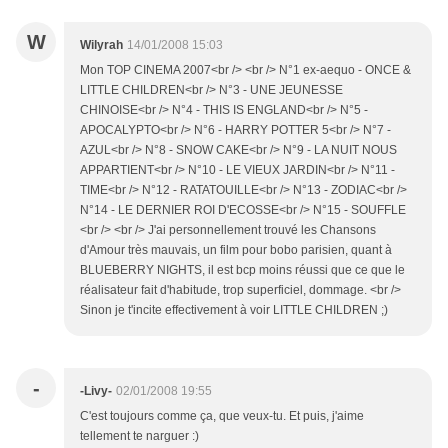
W
Wilyrah
14/01/2008 15:03
Mon TOP CINEMA 2007<br /> <br /> N°1 ex-aequo - ONCE &
LITTLE CHILDREN<br /> N°3 - UNE JEUNESSE
CHINOISE<br /> N°4 - THIS IS ENGLAND<br /> N°5 -
APOCALYPTO<br /> N°6 - HARRY POTTER 5<br /> N°7 -
AZUL<br /> N°8 - SNOW CAKE<br /> N°9 - LA NUIT NOUS
APPARTIENT<br /> N°10 - LE VIEUX JARDIN<br /> N°11 -
TIME<br /> N°12 - RATATOUILLE<br /> N°13 - ZODIAC<br />
N°14 - LE DERNIER ROI D'ECOSSE<br /> N°15 - SOUFFLE
<br /> <br /> J'ai personnellement trouvé les Chansons
d'Amour très mauvais, un film pour bobo parisien, quant à
BLUEBERRY NIGHTS, il est bcp moins réussi que ce que le
réalisateur fait d'habitude, trop superficiel, dommage. <br />
Sinon je t'incite effectivement à voir LITTLE CHILDREN ;)
-
-Livy-
02/01/2008 19:55
C'est toujours comme ça, que veux-tu. Et puis, j'aime
tellement te narguer :)