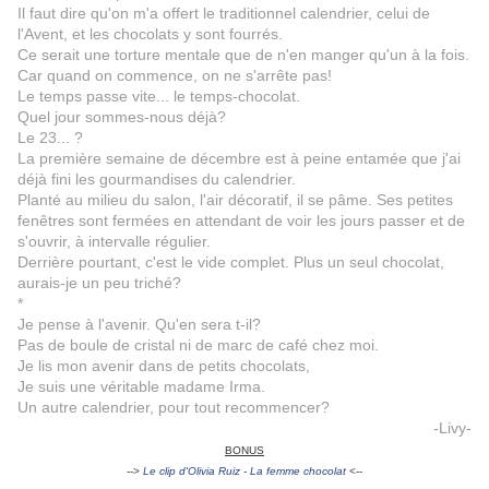
Il faut dire qu'on m'a offert le traditionnel calendrier, celui de
l'Avent, et les chocolats y sont fourrés.
Ce serait une torture mentale que de n'en manger qu'un à la fois.
Car quand on commence, on ne s'arrête pas!
Le temps passe vite... le temps-chocolat.
Quel jour sommes-nous déjà?
Le 23... ?
La première semaine de décembre est à peine entamée que j'ai
déjà fini les gourmandises du calendrier.
Planté au milieu du salon, l'air décoratif, il se pâme. Ses petites
fenêtres sont fermées en attendant de voir les jours passer et de
s'ouvrir, à intervalle régulier.
Derrière pourtant, c'est le vide complet. Plus un seul chocolat,
aurais-je un peu triché?
*
Je pense à l'avenir. Qu'en sera t-il?
Pas de boule de cristal ni de marc de café chez moi.
Je lis mon avenir dans de petits chocolats,
Je suis une véritable madame Irma.
Un autre calendrier, pour tout recommencer?
-Livy-
BONUS
-->
Le clip d'Olivia Ruiz - La femme chocolat
<--