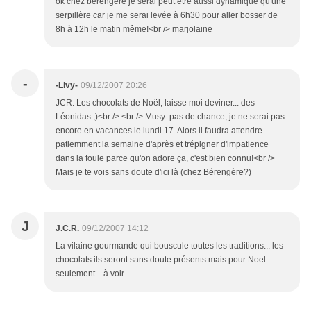
ok chez bérengère je serai peut etre aussi dynamique qu'une
serpillère car je me serai levée à 6h30 pour aller bosser de
8h à 12h le matin même!<br /> marjolaine
-
-Livy-
09/12/2007 20:26
JCR: Les chocolats de Noël, laisse moi deviner... des
Léonidas ;)<br /> <br /> Musy: pas de chance, je ne serai pas
encore en vacances le lundi 17. Alors il faudra attendre
patiemment la semaine d'après et trépigner d'impatience
dans la foule parce qu'on adore ça, c'est bien connu!<br />
Mais je te vois sans doute d'ici là (chez Bérengère?)
J
J.C.R.
09/12/2007 14:12
La vilaine gourmande qui bouscule toutes les traditions... les
chocolats ils seront sans doute présents mais pour Noel
seulement... à voir