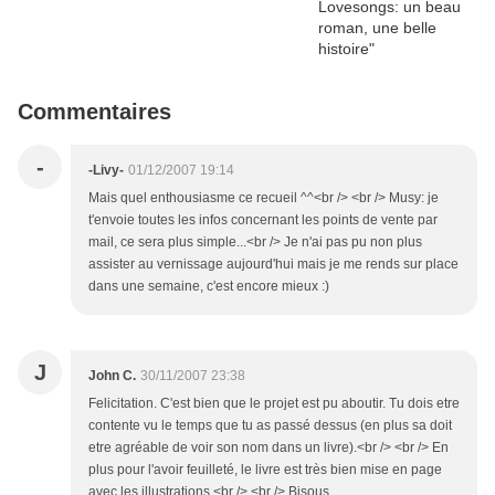
Commentaires
-
-Livy-
01/12/2007 19:14
Mais quel enthousiasme ce recueil ^^<br /> <br /> Musy: je
t'envoie toutes les infos concernant les points de vente par
mail, ce sera plus simple...<br /> Je n'ai pas pu non plus
assister au vernissage aujourd'hui mais je me rends sur place
dans une semaine, c'est encore mieux :)
J
John C.
30/11/2007 23:38
Felicitation. C'est bien que le projet est pu aboutir. Tu dois etre
contente vu le temps que tu as passé dessus (en plus sa doit
etre agréable de voir son nom dans un livre).<br /> <br /> En
plus pour l'avoir feuilleté, le livre est très bien mise en page
avec les illustrations.<br /> <br /> Bisous