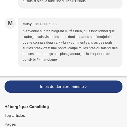
tu sais si bien le faire.<br /> <br /> Bisous
M
musy
18/11/2007 11:29
bienvenue sur ton blog!<br /> très bien, plus fonctionnel que
l'autre, je vais visiter les liens dont tu parles sauf marjolaine
que je connais déjà yark!<br /> comment ça tu as des poils
sur les bras? c'est une honte! coupe toi les bras ou fais toi des
tresses pour que ça soit plus glamour, toi la traqueuse de
poils!<br /> marjolaine
Infos de dernière minute >
Hébergé par Canalblog
Top articles
Pages