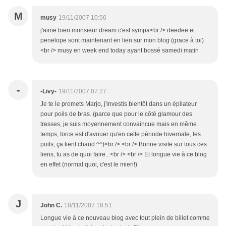
M
musy
19/11/2007 10:56
j'aime bien monsieur dream c'est sympa<br /> deedee et
penelope sont maintenant en lien sur mon blog (grace à toi)
<br /> musy en week end today ayant bossé samedi matin
-
-Livy-
19/11/2007 07:27
Je te le promets Marjo, j'investis bientôt dans un épilateur
pour poils de bras. (parce que pour le côté glamour des
tresses, je suis moyennement convaincue mais en même
temps, force est d'avouer qu'en cette période hivernale, les
poils, ça tient chaud ^^)<br /> <br /> Bonne visite sur tous ces
liens, tu as de quoi faire...<br /> <br /> Et longue vie à ce blog
en effet (normal quoi, c'est le mien!)
J
John C.
18/11/2007 18:51
Longue vie à ce nouveau blog avec tout plein de billet comme