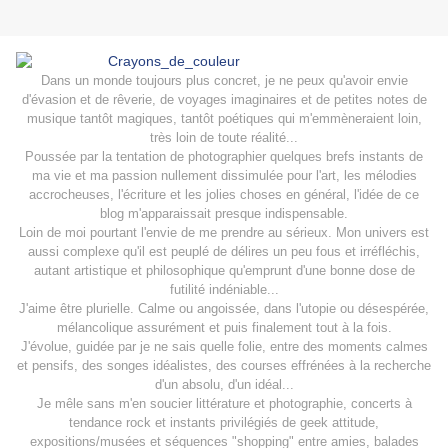
Dans un monde toujours plus concret, je ne peux qu'avoir envie
d'évasion et de rêverie, de voyages imaginaires et de petites notes de
musique tantôt magiques, tantôt poétiques qui m'emmèneraient loin,
très loin de toute réalité...
Poussée par la tentation de photographier quelques brefs instants de
ma vie et ma passion nullement dissimulée pour l'art, les mélodies
accrocheuses, l'écriture et les jolies choses en général, l'idée de ce
blog m'apparaissait presque indispensable.
Loin de moi pourtant l'envie de me prendre au sérieux. Mon univers est
aussi complexe qu'il est peuplé de délires un peu fous et irréfléchis,
autant artistique et philosophique qu'emprunt d'une bonne dose de
futilité indéniable...
J'aime être plurielle. Calme ou angoissée, dans l'utopie ou désespérée,
mélancolique assurément et puis finalement tout à la fois.
J'évolue, guidée par je ne sais quelle folie, entre des moments calmes
et pensifs, des songes idéalistes, des courses effrénées à la recherche
d'un absolu, d'un idéal...
Je mêle sans m'en soucier littérature et photographie, concerts à
tendance rock et instants privilégiés de geek attitude,
expositions/musées et séquences "shopping" entre amies, balades