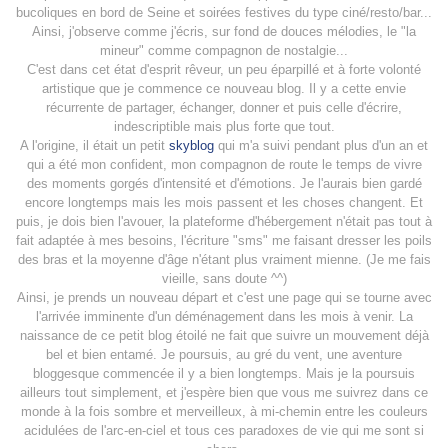
bucoliques en bord de Seine et soirées festives du type ciné/resto/bar...
Ainsi, j'observe comme j'écris, sur fond de douces mélodies, le "la
mineur" comme compagnon de nostalgie...
C'est dans cet état d'esprit rêveur, un peu éparpillé et à forte volonté
artistique que je commence ce nouveau blog. Il y a cette envie
récurrente de partager, échanger, donner et puis celle d'écrire,
indescriptible mais plus forte que tout.
A l'origine, il était un petit
skyblog
qui m'a suivi pendant plus d'un an et
qui a été mon confident, mon compagnon de route le temps de vivre
des moments gorgés d'intensité et d'émotions. Je l'aurais bien gardé
encore longtemps mais les mois passent et les choses changent. Et
puis, je dois bien l'avouer, la plateforme d'hébergement n'était pas tout à
fait adaptée à mes besoins, l'écriture "sms" me faisant dresser les poils
des bras et la moyenne d'âge n'étant plus vraiment mienne. (Je me fais
vieille, sans doute ^^)
Ainsi, je prends un nouveau départ et c'est une page qui se tourne avec
l'arrivée imminente d'un déménagement dans les mois à venir. La
naissance de ce petit blog étoilé ne fait que suivre un mouvement déjà
bel et bien entamé. Je poursuis, au gré du vent, une aventure
bloggesque commencée il y a bien longtemps. Mais je la poursuis
ailleurs tout simplement, et j'espère bien que vous me suivrez dans ce
monde à la fois sombre et merveilleux, à mi-chemin entre les couleurs
acidulées de l'arc-en-ciel et tous ces paradoxes de vie qui me sont si