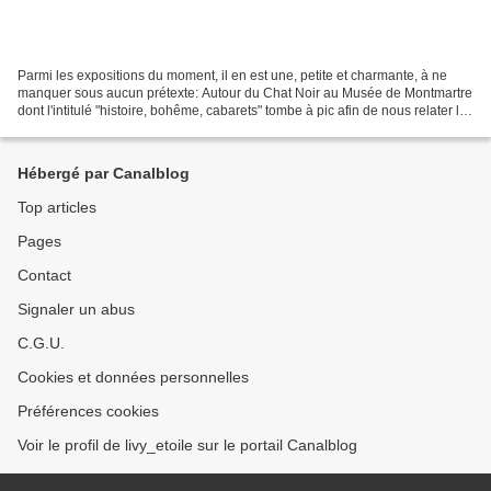
Parmi les expositions du moment, il en est une, petite et charmante, à ne
manquer sous aucun prétexte: Autour du Chat Noir au Musée de Montmartre
dont l'intitulé "histoire, bohême, cabarets" tombe à pic afin de nous relater les
péripéties du célèbre café-concert...
Hébergé par Canalblog
Top articles
Pages
Contact
Signaler un abus
C.G.U.
Cookies et données personnelles
Préférences cookies
Voir le profil de livy_etoile sur le portail Canalblog