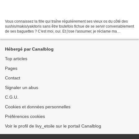
Vous connaissez la fille qui traîne régulièrement ses vieux os du côté des
sushis/makis/yakitoris sans être toutefois fichue de se servir convenablement
de ses baguettes ? C'est moi, oui. Et j'ose l'assumer, je réclame ma
fourchette assidûment. Autant...
Hébergé par Canalblog
Top articles
Pages
Contact
Signaler un abus
C.G.U.
Cookies et données personnelles
Préférences cookies
Voir le profil de livy_etoile sur le portail Canalblog