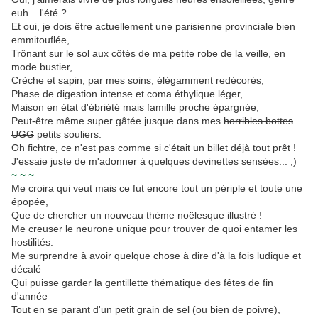
euh... l'été ?
Et oui, je dois être actuellement une parisienne provinciale bien
emmitouflée,
Trônant sur le sol aux côtés de ma petite robe de la veille, en
mode bustier,
Crèche et sapin, par mes soins, élégamment redécorés,
Phase de digestion intense et coma éthylique léger,
Maison en état d'ébriété mais famille proche épargnée,
Peut-être même super gâtée jusque dans mes
horribles bottes
UGG
petits souliers.
Oh fichtre, ce n'est pas comme si c'était un billet déjà tout prêt !
J'essaie juste de m'adonner à quelques devinettes sensées... ;)
~
~ ~
Me croira qui veut mais ce fut encore tout un périple et toute une
épopée,
Que de chercher un nouveau thème noëlesque illustré !
Me creuser le neurone unique pour trouver de quoi entamer les
hostilités.
Me surprendre à avoir quelque chose à dire d'à la fois ludique et
décalé
Qui puisse garder la gentillette thématique des fêtes de fin
d'année
Tout en se parant d'un petit grain de sel (ou bien de poivre),