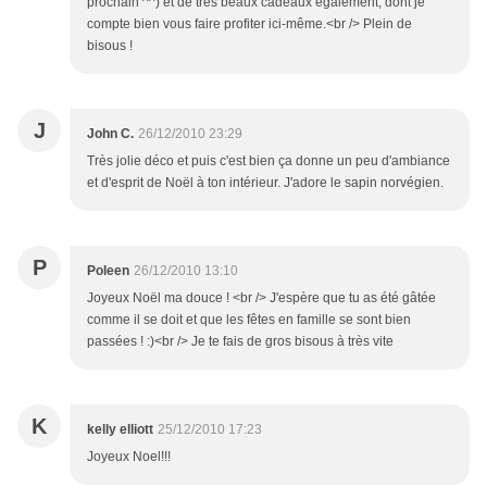
prochain ^^) et de très beaux cadeaux également, dont je
compte bien vous faire profiter ici-même.<br /> Plein de
bisous !
J
John C.
26/12/2010 23:29
Très jolie déco et puis c'est bien ça donne un peu d'ambiance
et d'esprit de Noël à ton intérieur. J'adore le sapin norvégien.
P
Poleen
26/12/2010 13:10
Joyeux Noël ma douce ! <br /> J'espère que tu as été gâtée
comme il se doit et que les fêtes en famille se sont bien
passées ! :)<br /> Je te fais de gros bisous à très vite
K
kelly elliott
25/12/2010 17:23
Joyeux Noel!!!