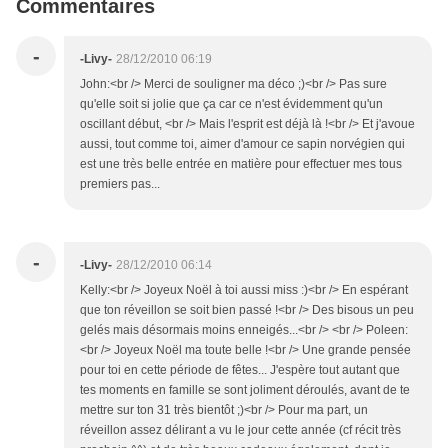
Commentaires
-
-Livy-
28/12/2010 06:19
John:<br /> Merci de souligner ma déco ;)<br /> Pas sure
qu'elle soit si jolie que ça car ce n'est évidemment qu'un
oscillant début, <br /> Mais l'esprit est déjà là !<br /> Et j'avoue
aussi, tout comme toi, aimer d'amour ce sapin norvégien qui
est une très belle entrée en matière pour effectuer mes tous
premiers pas...
-
-Livy-
28/12/2010 06:14
Kelly:<br /> Joyeux Noël à toi aussi miss :)<br /> En espérant
que ton réveillon se soit bien passé !<br /> Des bisous un peu
gelés mais désormais moins enneigés...<br /> <br /> Poleen:
<br /> Joyeux Noël ma toute belle !<br /> Une grande pensée
pour toi en cette période de fêtes... J'espère tout autant que
tes moments en famille se sont joliment déroulés, avant de te
mettre sur ton 31 très bientôt ;)<br /> Pour ma part, un
réveillon assez délirant a vu le jour cette année (cf récit très