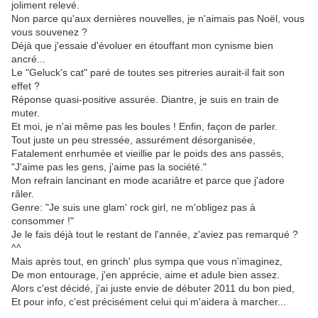
joliment relevé.
Non parce qu'aux dernières nouvelles, je n'aimais pas Noël, vous
vous souvenez ?
Déjà que j'essaie d'évoluer en étouffant mon cynisme bien
ancré...
Le "Geluck's cat" paré de toutes ses pitreries aurait-il fait son
effet ?
Réponse quasi-positive assurée. Diantre, je suis en train de
muter.
Et moi, je n'ai même pas les boules ! Enfin, façon de parler.
Tout juste un peu stressée, assurément désorganisée,
Fatalement enrhumée et vieillie par le poids des ans passés,
"J'aime pas les gens, j'aime pas la société."
Mon refrain lancinant en mode acariâtre et parce que j'adore
râler.
Genre: "Je suis une glam' rock girl, ne m'obligez pas à
consommer !"
Je le fais déjà tout le restant de l'année, z'aviez pas remarqué ?
^^
Mais après tout, en grinch' plus sympa que vous n'imaginez,
De mon entourage, j'en apprécie, aime et adule bien assez.
Alors c'est décidé, j'ai juste envie de débuter 2011 du bon pied,
Et pour info, c'est précisément celui qui m'aidera à marcher...
.