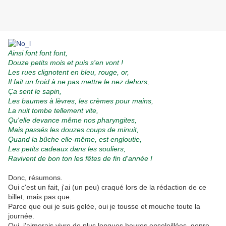
Ainsi font font font,
Douze petits mois et puis s'en vont !
Les rues clignotent en bleu, rouge, or,
Il fait un froid à ne pas mettre le nez dehors,
Ça sent le sapin,
Les baumes à lèvres, les crèmes pour mains,
La nuit tombe tellement vite,
Qu'elle devance même nos pharyngites,
Mais passés les douzes coups de minuit,
Quand la bûche elle-même, est engloutie,
Les petits cadeaux dans les souliers,
Ravivent de bon ton les fêtes de fin d'année !
.
Donc, résumons.
Oui c'est un fait, j'ai (un peu) craqué lors de la rédaction de ce
billet, mais pas que.
Parce que oui je suis gelée, oui je tousse et mouche toute la
journée.
Oui, j'aimerais vivre de plus longues heures ensoleillées, genre