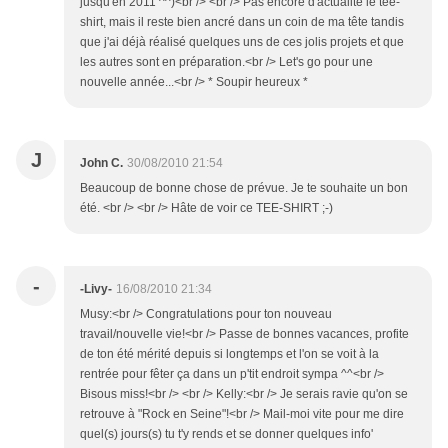
jusqu'en 2011 ^^)<br /> <br /> Pas encore d'actualité le tee-
shirt, mais il reste bien ancré dans un coin de ma tête tandis
que j'ai déjà réalisé quelques uns de ces jolis projets et que
les autres sont en préparation.<br /> Let's go pour une
nouvelle année...<br /> * Soupir heureux *
J
John C.
30/08/2010 21:54
Beaucoup de bonne chose de prévue. Je te souhaite un bon
été. <br /> <br /> Hâte de voir ce TEE-SHIRT ;-)
-
-Livy-
16/08/2010 21:34
Musy:<br /> Congratulations pour ton nouveau
travail/nouvelle vie!<br /> Passe de bonnes vacances, profite
de ton été mérité depuis si longtemps et l'on se voit à la
rentrée pour fêter ça dans un p'tit endroit sympa ^^<br />
Bisous miss!<br /> <br /> Kelly:<br /> Je serais ravie qu'on se
retrouve à "Rock en Seine"!<br /> Mail-moi vite pour me dire
quel(s) jours(s) tu t'y rends et se donner quelques info'