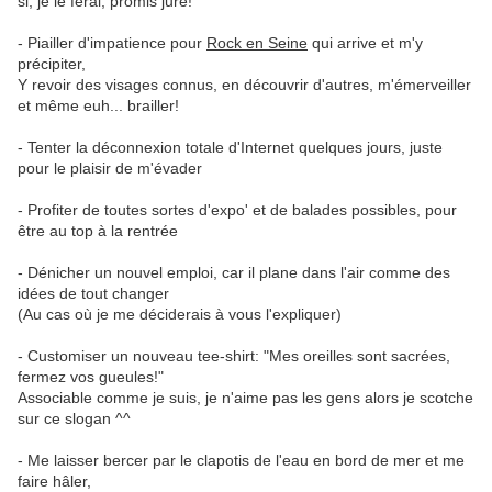
si, je le ferai, promis juré!
- Piailler d'impatience pour
Rock en Seine
qui arrive et m'y
précipiter,
Y revoir des visages connus, en découvrir d'autres, m'émerveiller
et même euh... brailler!
- Tenter la déconnexion totale d'Internet quelques jours, juste
pour le plaisir de m'évader
- Profiter de toutes sortes d'expo' et de balades possibles, pour
être au top à la rentrée
- Dénicher un nouvel emploi, car il plane dans l'air comme des
idées de tout changer
(Au cas où je me déciderais à vous l'expliquer)
- Customiser un nouveau tee-shirt: "Mes oreilles sont sacrées,
fermez vos gueules!"
Associable comme je suis, je n'aime pas les gens alors je scotche
sur ce slogan ^^
- Me laisser bercer par le clapotis de l'eau en bord de mer et me
faire hâler,