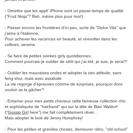
- Omettre que les appli' iPhone sont un passe-temps de qualité
("Fruit Ninja"? Bah, même plus pour moi!)
- Passer encore les frontières d'ici peu, sorte de "Dolce Vita" que
j'aime à l'italienne,
Pour achever les vacances en beauté, et virevolter dans les
collines, sereine.
- Se faire de petites soirées girly quotidiennes,
Comment pourrais-je oublier de sitôt qui j'ai été, je suis, je serai?!
- Oublier les mauvaises ondes et adopter la zen-attitude, sans
feng-shui, mais avec assiduité.
La vie regorge d'épreuves comme de surprises, pourquoi donc
vouloir se la gâcher?
- Entamer pour mes petits cheveux cette fameuse collection chic
et sophistiquée de "hairband" qui sur la tête de Blair Waldorf
("
Gossip Girl
here") me fait complètement rêver...
Mais adopter le look de Jenny Humphrey!
- Pour les petites et grandes choses, demeurer rétro, "old school"