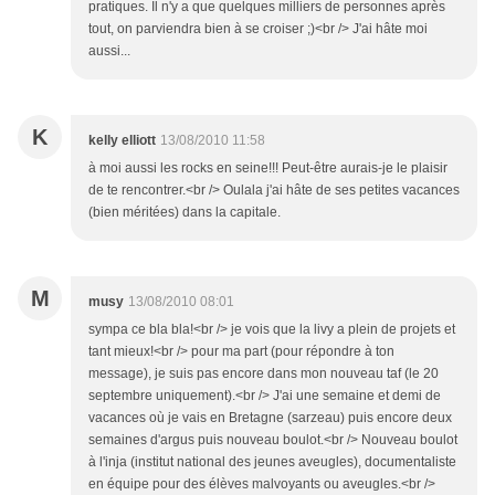
pratiques. Il n'y a que quelques milliers de personnes après
tout, on parviendra bien à se croiser ;)<br /> J'ai hâte moi
aussi...
K
kelly elliott
13/08/2010 11:58
à moi aussi les rocks en seine!!! Peut-être aurais-je le plaisir
de te rencontrer.<br /> Oulala j'ai hâte de ses petites vacances
(bien méritées) dans la capitale.
M
musy
13/08/2010 08:01
sympa ce bla bla!<br /> je vois que la livy a plein de projets et
tant mieux!<br /> pour ma part (pour répondre à ton
message), je suis pas encore dans mon nouveau taf (le 20
septembre uniquement).<br /> J'ai une semaine et demi de
vacances où je vais en Bretagne (sarzeau) puis encore deux
semaines d'argus puis nouveau boulot.<br /> Nouveau boulot
à l'inja (institut national des jeunes aveugles), documentaliste
en équipe pour des élèves malvoyants ou aveugles.<br />