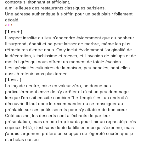
contexte si étonnant et affriolant,
à mille lieues des restaurants classiques parisiens.
Une adresse authentique à s'offrir, pour un petit plaisir follement
décalé.
*
*
*
[ Les + ]
L'aspect insolite du lieu n'engendre évidemment que du bonheur.
Il surprend, ébahit et ne peut laisser de marbre, même les plus
réfractaires d'entre nous. On y inclut évidemment l'originalité de
la décoration, kitschissime et rococo, et l'invasion de pin'ups et de
motifs tigrés qui nous offrent un moment de totale évasion.
Les spécialités culinaires de la maison, peu banales, sont elles
aussi à retenir sans plus tarder.
[ Les - ]
La façade neutre, mise en valeur zéro, ne donne pas
particulièrement envie de s'y arrêter et c'est un peu dommage
lorsque l'on sait ensuite combien "Le Temple" est un endroit à
découvrir. Il faut donc le recommander ou se renseigner au
préalable sur ses petits secrets pour s'y attabler de bon cœur.
Côté cuisine, les desserts sont alléchants de par leur
présentation, mais un peu trop lourds pour finir un repas déjà très
copieux. Et là, c'est sans doute la fille en moi qui s'exprime, mais
j'aurais largement préféré un soupçon de légèreté sucrée que je
n'ai hélas pas eu.