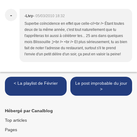
-
-Livy-
05/03/2010 18:32
Superbe coïncidence en effet que celle-ci!<br /> Étant toutes
deux de la même année, c'est tout naturellement que tu
t'apprêteras toi aussi à célébrer tes... 25 ans dans quelques
mois Blissouille ;)<br /> <br /> Et plus sérieusement, tu as bien
fait de noter l'adresse du restaurant, surtout s'il te prend
l'envie d'un petit délire d'un soir, ça peut en valoir la peine!
< La playlist de Février
Le post improbable du jour
>
Hébergé par Canalblog
Top articles
Pages