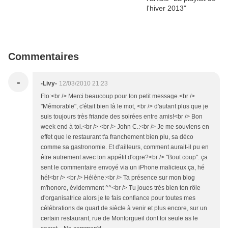
Commentaires
-
-Livy-
12/03/2010 21:23
Flo:<br /> Merci beaucoup pour ton petit message.<br />
"Mémorable", c'était bien là le mot, <br /> d'autant plus que je
suis toujours très friande des soirées entre amis!<br /> Bon
week end à toi.<br /> <br /> John C.:<br /> Je me souviens en
effet que le restaurant t'a franchement bien plu, sa déco
comme sa gastronomie. Et d'ailleurs, comment aurait-il pu en
être autrement avec ton appétit d'ogre?<br /> "Bout coup": ça
sent le commentaire envoyé via un iPhone malicieux ça, hé
hé!<br /> <br /> Hélène:<br /> Ta présence sur mon blog
m'honore, évidemment ^^<br /> Tu joues très bien ton rôle
d'organisatrice alors je te fais confiance pour toutes mes
célébrations de quart de siècle à venir et plus encore, sur un
certain restaurant, rue de Montorgueil dont toi seule as le