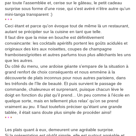
par toute l'assemblée et, cerise sur le gâteau, le petit cadeau
surprise sous forme d'une rose, qui s'est avéré n'être autre qu'un
mini-tanga transparent :)
*
*
*
Ceci étant et parce qu'on évoque tout de même là un restaurant,
autant se précipiter sur la cuisine en tant que telle.
Il faut dire que la mise en bouche est définitivement
convaincante: les cocktails apéritifs portent les goûts acidulés et
originaux des kirs aux noisettes, coupes de champagne
framboises/griottes et autres parfums tous plus alléchants les uns
que les autres.
Du côté du menu, une ardoise géante s'empare de la situation à
grand renfort de choix conséquents et nous emmène à la
découverte de plats inconnus pour nous autres parisiens, dans
les tréfonds de l'île de beauté. Et puis survient le passage de
commande, chaleureux et surprenant, puisque chacun lève le
doigt en fonction du plat qu'il prend... Un peu comme à l'école en
quelque sorte, mais en tellement plus relax' qu'on se prend
vraiment au jeu. Il faut toutefois préciser qu'étant une grande
tablée, il était sans doute plus simple de procéder ainsi!
*
*
*
Les plats quant à eux, demeurent une agréable surprise.
Si la présentation est plutôt simple, elle est surtout agréable et