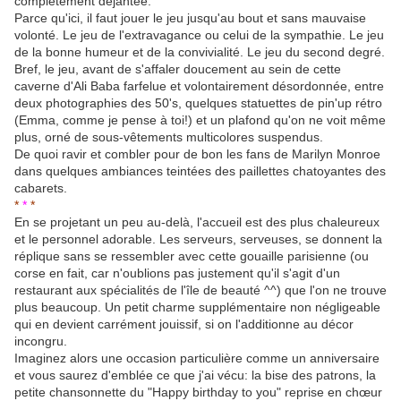
complètement déjantée.
Parce qu'ici, il faut jouer le jeu jusqu'au bout et sans mauvaise
volonté. Le jeu de l'extravagance ou celui de la sympathie. Le jeu
de la bonne humeur et de la convivialité. Le jeu du second degré.
Bref, le jeu, avant de s'affaler doucement au sein de cette
caverne d'Ali Baba farfelue et volontairement désordonnée, entre
deux photographies des 50's, quelques statuettes de pin'up rétro
(Emma, comme je pense à toi!) et un plafond qu'on ne voit même
plus, orné de sous-vêtements multicolores suspendus.
De quoi ravir et combler pour de bon les fans de Marilyn Monroe
dans quelques ambiances teintées des paillettes chatoyantes des
cabarets.
*
*
*
En se projetant un peu au-delà, l'accueil est des plus chaleureux
et le personnel adorable. Les serveurs, serveuses, se donnent la
réplique sans se ressembler avec cette gouaille parisienne (ou
corse en fait, car n'oublions pas justement qu'il s'agit d'un
restaurant aux spécialités de l'île de beauté ^^) que l'on ne trouve
plus beaucoup. Un petit charme supplémentaire non négligeable
qui en devient carrément jouissif, si on l'additionne au décor
incongru.
Imaginez alors une occasion particulière comme un anniversaire
et vous saurez d'emblée ce que j'ai vécu: la bise des patrons, la
petite chansonnette du "Happy birthday to you" reprise en chœur