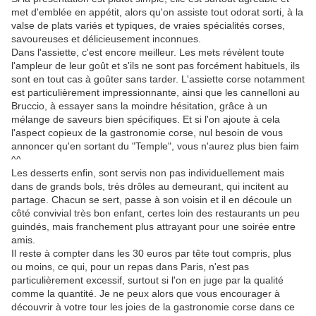
met d'emblée en appétit, alors qu'on assiste tout odorat sorti, à la
valse de plats variés et typiques, de vraies spécialités corses,
savoureuses et délicieusement inconnues.
Dans l'assiette, c'est encore meilleur. Les mets révèlent toute
l'ampleur de leur goût et s'ils ne sont pas forcément habituels, ils
sont en tout cas à goûter sans tarder. L'assiette corse notamment
est particulièrement impressionnante, ainsi que les cannelloni au
Bruccio, à essayer sans la moindre hésitation, grâce à un
mélange de saveurs bien spécifiques. Et si l'on ajoute à cela
l'aspect copieux de la gastronomie corse, nul besoin de vous
annoncer qu'en sortant du "Temple", vous n'aurez plus bien faim
^^
Les desserts enfin, sont servis non pas individuellement mais
dans de grands bols, très drôles au demeurant, qui incitent au
partage. Chacun se sert, passe à son voisin et il en découle un
côté convivial très bon enfant, certes loin des restaurants un peu
guindés, mais franchement plus attrayant pour une soirée entre
amis.
Il reste à compter dans les 30 euros par tête tout compris, plus
ou moins, ce qui, pour un repas dans Paris, n'est pas
particulièrement excessif, surtout si l'on en juge par la qualité
comme la quantité. Je ne peux alors que vous encourager à
découvrir à votre tour les joies de la gastronomie corse dans ce