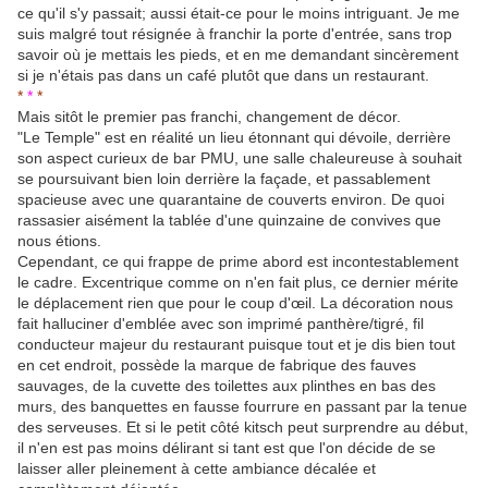
ce qu'il s'y passait; aussi était-ce pour le moins intriguant. Je me
suis malgré tout résignée à franchir la porte d'entrée, sans trop
savoir où je mettais les pieds, et en me demandant sincèrement
si je n'étais pas dans un café plutôt que dans un restaurant.
*
*
*
Mais sitôt le premier pas franchi, changement de décor.
"Le Temple" est en réalité un lieu étonnant qui dévoile, derrière
son aspect curieux de bar PMU, une salle chaleureuse à souhait
se poursuivant bien loin derrière la façade, et passablement
spacieuse avec une quarantaine de couverts environ. De quoi
rassasier aisément la tablée d'une quinzaine de convives que
nous étions.
Cependant, ce qui frappe de prime abord est incontestablement
le cadre. Excentrique comme on n'en fait plus, ce dernier mérite
le déplacement rien que pour le coup d'œil. La décoration nous
fait halluciner d'emblée avec son imprimé panthère/tigré, fil
conducteur majeur du restaurant puisque tout et je dis bien tout
en cet endroit, possède la marque de fabrique des fauves
sauvages, de la cuvette des toilettes aux plinthes en bas des
murs, des banquettes en fausse fourrure en passant par la tenue
des serveuses. Et si le petit côté kitsch peut surprendre au début,
il n'en est pas moins délirant si tant est que l'on décide de se
laisser aller pleinement à cette ambiance décalée et