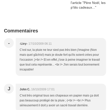
Commentaires
-
-Livy-
17/10/2009 06:11
C'est sur, la pluie ne leur sied pas très bien j'imagine (Non
mais quel gâchis!) mais je doute fort qu'ils soient crées pour
l'occasion ;)<br /> Et en effet, j'ose à peine imaginer le travail
que tout cela représente... <br /> J'en serais tout bonnement
incapable!
J
John C.
16/10/2009 17:01
C'est très original tous ses chapeaux en papier mais ça doit
pas beaucoup protégé de la pluie ;-)<br /> <br /> Plus
sérieusement il doit y avoir un sacré travail derrière.