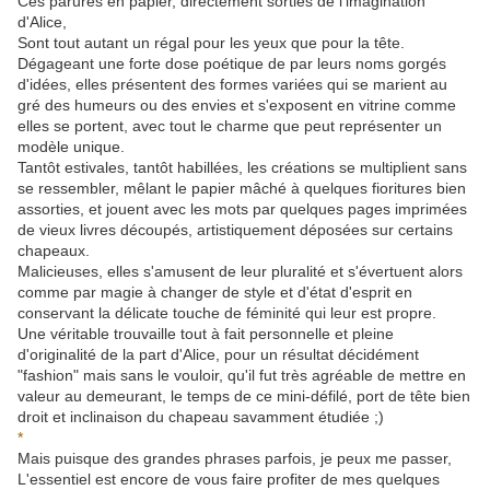
Ces parures en papier, directement sorties de l'imagination
d'Alice,
Sont tout autant un régal pour les yeux que pour la tête.
Dégageant une forte dose poétique de par leurs noms gorgés
d'idées, elles présentent des formes variées qui se marient au
gré des humeurs ou des envies et s'exposent en vitrine comme
elles se portent, avec tout le charme que peut représenter un
modèle unique.
Tantôt estivales, tantôt habillées, les créations se multiplient sans
se ressembler, mêlant le papier mâché à quelques fioritures bien
assorties, et jouent avec les mots par quelques pages imprimées
de vieux livres découpés, artistiquement déposées sur certains
chapeaux.
Malicieuses, elles s'amusent de leur pluralité et s'évertuent alors
comme par magie à changer de style et d'état d'esprit en
conservant la délicate touche de féminité qui leur est propre.
Une véritable trouvaille tout à fait personnelle et pleine
d'originalité de la part d'Alice, pour un résultat décidément
"fashion" mais sans le vouloir, qu'il fut très agréable de mettre en
valeur au demeurant, le temps de ce mini-défilé, port de tête bien
droit et inclinaison du chapeau savamment étudiée ;)
*
Mais puisque des grandes phrases parfois, je peux me passer,
L'essentiel est encore de vous faire profiter de mes quelques