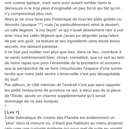
une cuisine typique, mais sans pour autant tomber dans la
démesure ni le trop plein d'originalité un peu forcé qui fait qu'on
n'y comprendrait plus rien.
Alors je ne vous ferai pas l'historique de tous les plats goûtés ou
dévorés (quoique ^^) mais j'ai particulièrement aimé le dessert,
un café liégeois "à ma façon" et qui n'avait absolument rien à voir
avec tous les cafés liégeois que j'avais pu déguster jusqu'alors,
de par son goût, sa texture et ses ingrédients sans doute tenus
secrets, me laissant pantoise.
Il ne faut pas oublier non plus que tout, dans ce lieu, contribue à
se sentir extrêmement bien, choyé, considéré, que ce soit au sein
de notre repas que pour l'ensemble de la prestation et avouons
que la perspective de se faire chouchouter l'espace d'une soirée
tandis que notre petit ventre s'émerveille n'est pas désagréable
du tout!
Par ailleurs, le côté intimiste de l'endroit n'est pas sans rappeler
les petits restaurants de province ce qui, à deux pas de la place
de l'Etoile, ajoute un charme supplémentaire qu'il serait
dommage de ne pas évoquer.
*
[ Les +]
Cette thématique de cuisine des Flandre est évidemment un
"plus" dans la mesure où, n'étant pas habitués au menu proposé,
cela crée une curiosité évidente qui nous met de suite en appétit