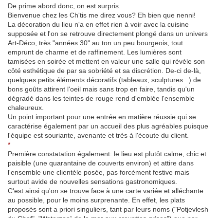
De prime abord donc, on est surpris.
Bienvenue chez les Ch'tis me direz vous? Eh bien que nenni!
La décoration du lieu n'a en effet rien à voir avec la cuisine
supposée et l'on se retrouve directement plongé dans un univers
Art-Déco, très "années 30" au ton un peu bourgeois, tout
emprunt de charme et de raffinement. Les lumières sont
tamisées en soirée et mettent en valeur une salle qui révèle son
côté esthétique de par sa sobriété et sa discrétion. De-ci de-là,
quelques petits éléments décoratifs (tableaux, sculptures...) de
bons goûts attirent l'oeil mais sans trop en faire, tandis qu'un
dégradé dans les teintes de rouge rend d'emblée l'ensemble
chaleureux.
Un point important pour une entrée en matière réussie qui se
caractérise également par un accueil des plus agréables puisque
l'équipe est souriante, avenante et très à l'écoute du client.
*
Première constatation également: le lieu est plutôt calme, chic et
paisible (une quarantaine de couverts environ) et attire dans
l'ensemble une clientèle posée, pas forcément festive mais
surtout avide de nouvelles sensations gastronomiques.
C'est ainsi qu'on se trouve face à une carte variée et alléchante
au possible, pour le moins surprenante. En effet, les plats
proposés sont a priori singuliers, tant par leurs noms ("Potjevlesh