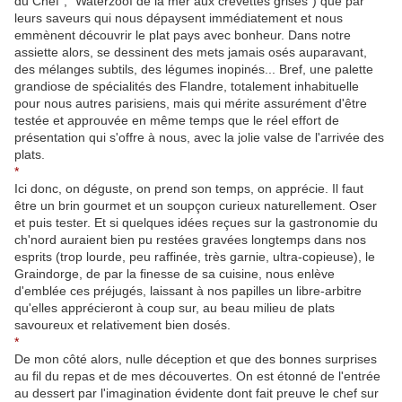
du Chef", "Waterzooï de la mer aux crevettes grises") que par
leurs saveurs qui nous dépaysent immédiatement et nous
emmènent découvrir le plat pays avec bonheur. Dans notre
assiette alors, se dessinent des mets jamais osés auparavant,
des mélanges subtils, des légumes inopinés... Bref, une palette
grandiose de spécialités des Flandre, totalement inhabituelle
pour nous autres parisiens, mais qui mérite assurément d'être
testée et approuvée en même temps que le réel effort de
présentation qui s'offre à nous, avec la jolie valse de l'arrivée des
plats.
*
Ici donc, on déguste, on prend son temps, on apprécie. Il faut
être un brin gourmet et un soupçon curieux naturellement. Oser
et puis tester. Et si quelques idées reçues sur la gastronomie du
ch'nord auraient bien pu restées gravées longtemps dans nos
esprits (trop lourde, peu raffinée, très garnie, ultra-copieuse), le
Graindorge, de par la finesse de sa cuisine, nous enlève
d'emblée ces préjugés, laissant à nos papilles un libre-arbitre
qu'elles apprécieront à coup sur, au beau milieu de plats
savoureux et relativement bien dosés.
*
De mon côté alors, nulle déception et que des bonnes surprises
au fil du repas et de mes découvertes. On est étonné de l'entrée
au dessert par l'imagination évidente dont fait preuve le chef sur