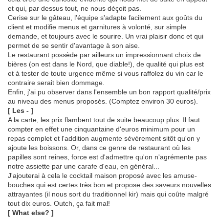
et qui, par dessus tout, ne nous déçoit pas.
Cerise sur le gâteau, l'équipe s'adapte facilement aux goûts du
client et modifie menus et garnitures à volonté, sur simple
demande, et toujours avec le sourire. Un vrai plaisir donc et qui
permet de se sentir d'avantage à son aise.
Le restaurant possède par ailleurs un impressionnant choix de
bières (on est dans le Nord, que diable!), de qualité qui plus est
et à tester de toute urgence même si vous raffolez du vin car le
contraire serait bien dommage.
Enfin, j'ai pu observer dans l'ensemble un bon rapport qualité/prix
au niveau des menus proposés. (Comptez environ 30 euros).
[ Les - ]
A la carte, les prix flambent tout de suite beaucoup plus. Il faut
compter en effet une cinquantaine d'euros minimum pour un
repas complet et l'addition augmente sévèrement sitôt qu'on y
ajoute les boissons. Or, dans ce genre de restaurant où les
papilles sont reines, force est d'admettre qu'on n'agrémente pas
notre assiette par une carafe d'eau, en général...
J'ajouterai à cela le cocktail maison proposé avec les amuse-
bouches qui est certes très bon et propose des saveurs nouvelles
attrayantes (il nous sort du traditionnel kir) mais qui coûte malgré
tout dix euros. Outch, ça fait mal!
[ What else? ]