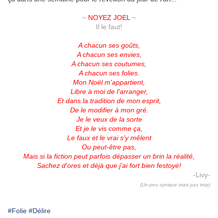
.
~
NOYEZ JOEL
~
Il le faut!
.
A chacun ses goûts,
A chacun ses envies,
A chacun ses coutumes,
A chacun ses folies.
Mon Noël m'appartient,
Libre à moi de l'arranger,
Et dans la tradition de mon esprit,
De le modifier à mon gré.
Je le veux de la sorte
Et je le vis comme ça,
Le faux et le vrai s'y mêlent
Ou peut-être pas
,
Mais si la fiction peut parfois dépasser un brin la réalité,
Sachez d'ores et déjà que j'ai fort bien festoyé!
-Livy-
(Un peu cynique mais pas trop)
#Folie
#Délire