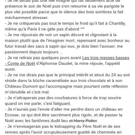
- Je ne serais pas une fille indigne qui fait seulement acte de
présence le soir de Noël puis s'en retourne à sa vie parigote le
plus vite possible parce que le silence des bois sombres la fait
méchamment stresser.
- Je ne critiquerais pas tout le temps le froid qu'il fait à Chantilly,
même qu'à Paris il ne gèle pas d'abord ^^
- Je me réjouirais de voir un sapin décoré et clignotant à la
maison plutôt que de l'imaginer mort, repensant avec bonheur au
futur travail des sacs à sapin qui eux, je dois bien l'avouer, me
passionnent depuis toujours...
- Je ne relirais pas quelques jours avant
Les trois messes basses
- Conte de Noël
d'Alphonse Daudet, la mine réjouie, l'appétit
aussi.
- Je ne me dirais pas que le principal intérêt et atout du 24 au soir
réside dans la bûche caramélisée aux trois chocolats et à son
Château-Dumont qui l'accompagne mais pourtant cette réflexion
m'obnubile et c'est mal.
- Je n'attraperais pas des courbatures à force de trop sourire
quand on me parle; c'est fatiguant.
- Je n'aurais pas l'envie d'aller me perdre dans un château en
Ecosse, ce qui doit être sacrément plus rigolo, et de passer la
Noël avec les fantômes dudit lieu
et Harry Potter
.
- Je n'envisagerais pas le kidnapping du Père Noël et de ses
rennes après l'avoir scrupuleusement guetté de cheminée en