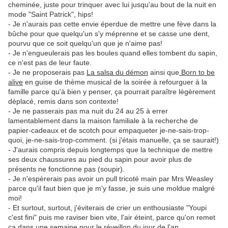
cheminée, juste pour trinquer avec lui jusqu'au bout de la nuit en
mode "Saint Patrick", hips!
- Je n'aurais pas cette envie éperdue de mettre une fève dans la
bûche pour que quelqu'un s'y méprenne et se casse une dent,
pourvu que ce soit quelqu'un que je n'aime pas!
- Je n'engueulerais pas les boules quand elles tombent du sapin,
ce n'est pas de leur faute.
- Je ne proposerais pas
La salsa du démon
ainsi que
Born to be
alive
en guise de thème musical de la soirée à refourguer à la
famille parce qu'à bien y penser, ça pourrait paraître légèrement
déplacé, remis dans son contexte!
- Je ne passerais pas ma nuit du 24 au 25 à errer
lamentablement dans la maison familiale à la recherche de
papier-cadeaux et de scotch pour empaqueter je-ne-sais-trop-
quoi, je-ne-sais-trop-comment. (si j'étais manuelle, ça se saurait!)
- J'aurais compris depuis longtemps que la technique de mettre
ses deux chaussures au pied du sapin pour avoir plus de
présents ne fonctionne pas (soupir).
- Je n'espèrerais pas avoir un pull tricoté main par Mrs Weasley
parce qu'il faut bien que je m'y fasse, je suis une moldue malgré
moi!
- Et surtout, surtout, j'éviterais de crier un enthousiaste "Youpi
c'est fini" puis me raviser bien vite, l'air éteint, parce qu'on remet
ça dans une semaine pour le réveillon du jour de l'an...