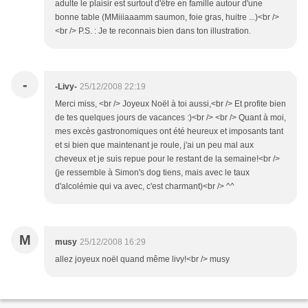
adulte le plaisir est surtout d'être en famille autour d'une
bonne table (MMiiiaaamm saumon, foie gras, huitre ...)<br />
<br /> P.S. : Je te reconnais bien dans ton illustration.
-
-Livy-
25/12/2008 22:19
Merci miss, <br /> Joyeux Noël à toi aussi,<br /> Et profite bien
de tes quelques jours de vacances :)<br /> <br /> Quant à moi,
mes excès gastronomiques ont été heureux et imposants tant
et si bien que maintenant je roule, j'ai un peu mal aux
cheveux et je suis repue pour le restant de la semaine!<br />
(je ressemble à Simon's dog tiens, mais avec le taux
d'alcolémie qui va avec, c'est charmant)<br /> ^^
M
musy
25/12/2008 16:29
allez joyeux noël quand même livy!<br /> musy