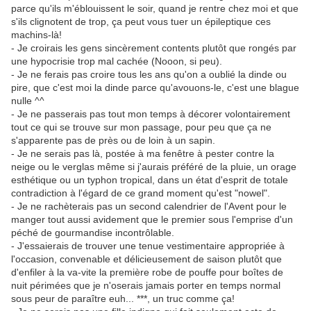
parce qu'ils m'éblouissent le soir, quand je rentre chez moi et que
s'ils clignotent de trop, ça peut vous tuer un épileptique ces
machins-là!
- Je croirais les gens sincèrement contents plutôt que rongés par
une hypocrisie trop mal cachée (Nooon, si peu).
- Je ne ferais pas croire tous les ans qu'on a oublié la dinde ou
pire, que c'est moi la dinde parce qu'avouons-le, c'est une blague
nulle ^^
- Je ne passerais pas tout mon temps à décorer volontairement
tout ce qui se trouve sur mon passage, pour peu que ça ne
s'apparente pas de près ou de loin à un sapin.
- Je ne serais pas là, postée à ma fenêtre à pester contre la
neige ou le verglas même si j'aurais préféré de la pluie, un orage
esthétique ou un typhon tropical, dans un état d'esprit de totale
contradiction à l'égard de ce grand moment qu'est "nowel".
- Je ne rachèterais pas un second calendrier de l'Avent pour le
manger tout aussi avidement que le premier sous l'emprise d'un
péché de gourmandise incontrôlable.
- J'essaierais de trouver une tenue vestimentaire appropriée à
l'occasion, convenable et délicieusement de saison plutôt que
d'enfiler à la va-vite la première robe de pouffe pour boîtes de
nuit périmées que je n'oserais jamais porter en temps normal
sous peur de paraître euh... ***, un truc comme ça!