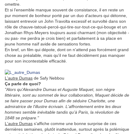
omettre.
Et si l'ensemble manque souvent de consistance, il en reste un
pur moment de bonheur porté par un duo d'acteurs qui détonne,
laissant entrevoir un John Travolta excessif et survolté dans son
rôle de chauve-tatoué-percé-qui-tire-sur-tout-ce-qui-bouge et un
Jonathan Rhys-Meyers toujours aussi charmant (mon objectivité -
ou pas- me perdra je crois bien) et parfaitement à sa place en
jeune homme naïf avide de sensations fortes.
En bref, un film qui dépote, dont on n'attend pas forcément grand
chose au préalable, mais qu'il ne faut décidément pas manquer
pour son incontestable efficacité.
.
L'autre Dumas
de Safy Nebbou
Ça parle de quoi?
"Alors qu'Alexandre Dumas et Auguste Maquet, son nègre
littéraire, sont au sommet de leur collaboration, Maquet décide de
se faire passer pour Dumas afin de séduire Charlotte, une
admiratrice de l'illustre écrivain. L'affrontement entre les deux
hommes semble inévitable tandis qu'à Paris, la révolution de
1848 se prépare."
L'autre Dumas
s'affiche comme une bonne surprise de ces
dernières semaines, plutôt inattendue, surtout après la polémique