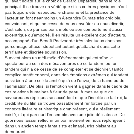
qui avait éclaté sur le choix de Gérard Depardieu dans le rôle
principal. Il se trouve en vérité que si les critères physiques n'ont
pas toujours été respectés, le charisme et la prestance de
l'acteur en font néanmoins un Alexandre Dumas très crédible,
convaincant, et qui ne cesse de nous envoûter ou nous divertir,
c'est selon, de par ses bons mots ou son comportement aussi
excentrique qu'emporté. Il en résulte un excellent duo d'acteurs,
accompagné d'un Benoît Poelvoorde très talentueux dans son
personnage effacé, stupéfiant autant qu'attachant dans cette
terrifiante et discrète soumission.
Survient alors un méli-mélo d'évènements qui entraîne le
spectateur au sein des
més
aventures de ce tandem fou, un
tandem qui n'a de cesse de se compléter et se déchirer, tantôt
complice tantôt ennemi, dans des émotions extrêmes qui tendent
aussi bien à une solide amitié qu'à de l'envie, de la haine ou de
l'admiration. De plus, si l'émotion vient à gagner dans le cadre de
ces relations humaines à fleur de peau, à mesure que de
savoureuses répliques se succèdent et que l'insolite se fait roi, la
crédibilité du film se trouve passablement renforcée par un
contexte littéraire et historique omniprésent, qui a réellement
existé, et qui parcourt l'ensemble avec une jolie délicatesse. De
quoi nous laisser réfléchir un bon moment en nous replongeant
dans un ancien temps fantaisiste et imagé, très plaisant au
demeurant.