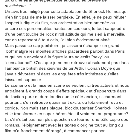
dans une étrange et périlleuse enquête, empreinte de
mysticisme..."
Un avis très mitigé pour cette adaptation de Sherlock Holmes qui
n'en finit pas de me laisser perplexe. En effet, je ne peux réfuter
l'aspect ludique du film, son orchestration bien amenée ou
encore ses personnalités hautes en couleurs, le tout saupoudré
d'une petit touche de rock n'roll attitude qui me sied à merveille,
car en repensant à tout cela, j'ai bien évidemment aimé.
Mais passé ce cap jubilatoire, je laisserai échapper un grand
"bof" malgré les moultes affiches placardées partout dans Paris
et qui nous envoient à la figure leurs adjectifs "sexy" ou
"sensationnel". C'est que je ne me retrouve absolument pas dans
l'ambiance british des œuvres de Sir Arthur Conan Doyle que
j'avais dévorées ni dans les enquêtes très intimistes qu'elles
laissaient supposer.
Le scénario et la mise en scène se veulent ici très actuels et nous
entraînent à grands coups d'effets spéciaux et d'uppercuts dans
de l'action pure et dure tandis que le côté ancien, si charmant
pourtant, s'en retrouve quasiment exclu, ou totalement revu et
corrigé. Non mais sans blague, blockbusteriser
Sherlock Holmes
et le transformer en super-héros était-il vraiment au programme?
Et s'il n'était pas non plus question de tourner une pâle copie des
romans, l'éloignement avec les textes d'origine tout au long du
film m'a franchement dérangé, à commencer par son