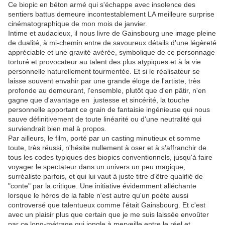
Ce biopic en béton armé qui s'échappe avec insolence des
sentiers battus demeure incontestablement LA meilleure surprise
cinématographique de mon mois de janvier.
Intime et audacieux, il nous livre de Gainsbourg une image pleine
de dualité, à mi-chemin entre de savoureux détails d'une légèreté
appréciable et une gravité avérée, symbolique de ce personnage
torturé et provocateur au talent des plus atypiques et à la vie
personnelle naturellement tourmentée. Et si le réalisateur se
laisse souvent envahir par une grande éloge de l'artiste, très
profonde au demeurant, l'ensemble, plutôt que d'en pâtir, n'en
gagne que d'avantage en justesse et sincérité, la touche
personnelle apportant ce grain de fantaisie ingénieuse qui nous
sauve définitivement de toute linéarité ou d'une neutralité qui
surviendrait bien mal à propos.
Par ailleurs, le film, porté par un casting minutieux et somme
toute, très réussi, n'hésite nullement à oser et à s'affranchir de
tous les codes typiques des biopics conventionnels, jusqu'à faire
voyager le spectateur dans un univers un peu magique,
surréaliste parfois, et qui lui vaut à juste titre d'être qualifié de
"conte" par la critique. Une initiative évidemment alléchante
lorsque le héros de la fable n'est autre qu'un poète aussi
controversé que talentueux comme l'était Gainsbourg. Et c'est
avec un plaisir plus que certain que je me suis laissée envoûter
par ce long-métrage qui jongle à merveille entre le réel et