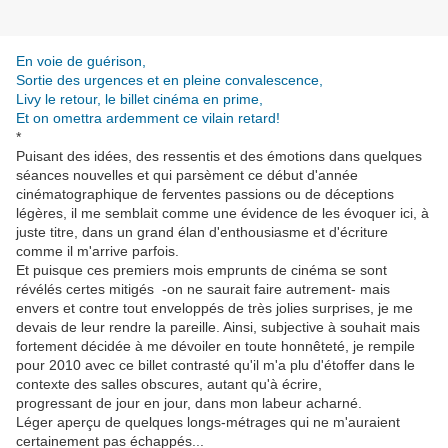
En voie de guérison,
Sortie des urgences et en pleine convalescence,
Livy le retour, le billet cinéma en prime,
Et on omettra ardemment ce vilain retard!
*
Puisant des idées, des ressentis et des émotions dans quelques
séances nouvelles et qui parsèment ce début d'année
cinématographique de ferventes passions ou de déceptions
légères, il me semblait comme une évidence de les évoquer ici, à
juste titre, dans un grand élan d'enthousiasme et d'écriture
comme il m'arrive parfois.
Et puisque ces premiers mois emprunts de cinéma se sont
révélés certes mitigés -on ne saurait faire autrement- mais
envers et contre tout enveloppés de très jolies surprises, je me
devais de leur rendre la pareille. Ainsi, subjective à souhait mais
fortement décidée à me dévoiler en toute honnêteté, je rempile
pour 2010 avec ce billet contrasté qu'il m'a plu d'étoffer dans le
contexte des salles obscures, autant qu'à écrire,
progressant de jour en jour, dans mon labeur acharné.
Léger aperçu de quelques longs-métrages qui ne m'auraient
certainement pas échappés...