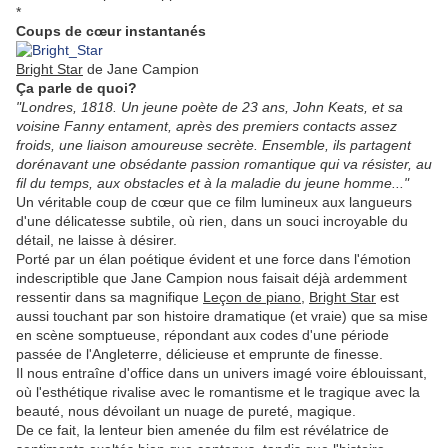
*
Coups de cœur instantanés
Bright Star
de Jane Campion
Ça parle de quoi?
"Londres, 1818. Un jeune poète de 23 ans, John Keats, et sa
voisine Fanny entament, après des premiers contacts assez
froids, une liaison amoureuse secrète. Ensemble, ils partagent
dorénavant une obsédante passion romantique qui va résister, au
fil du temps, aux obstacles et à la maladie du jeune homme..."
Un véritable coup de cœur que ce film lumineux aux langueurs
d'une délicatesse subtile, où rien, dans un souci incroyable du
détail, ne laisse à désirer.
Porté par un élan poétique évident et une force dans l'émotion
indescriptible que Jane Campion nous faisait déjà ardemment
ressentir dans sa magnifique
Leçon de piano
,
Bright Star
est
aussi touchant par son histoire dramatique (et vraie) que sa mise
en scène somptueuse, répondant aux codes d'une période
passée de l'Angleterre, délicieuse et emprunte de finesse.
Il nous entraîne d'office dans un univers imagé voire éblouissant,
où l'esthétique rivalise avec le romantisme et le tragique avec la
beauté, nous dévoilant un nuage de pureté, magique.
De ce fait, la lenteur bien amenée du film est révélatrice de