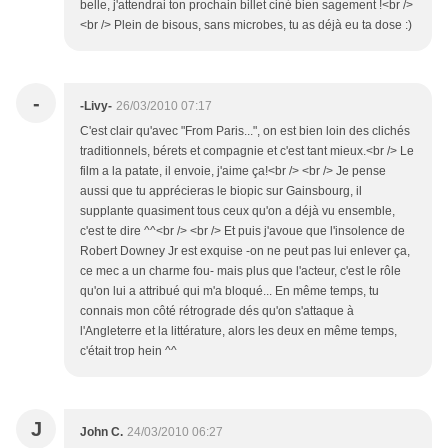
belle, j'attendrai ton prochain billet ciné bien sagement !<br />
<br /> Plein de bisous, sans microbes, tu as déjà eu ta dose :)
-
-Livy-
26/03/2010 07:17
C'est clair qu'avec "From Paris...", on est bien loin des clichés
traditionnels, bérets et compagnie et c'est tant mieux.<br /> Le
film a la patate, il envoie, j'aime ça!<br /> <br /> Je pense
aussi que tu apprécieras le biopic sur Gainsbourg, il
supplante quasiment tous ceux qu'on a déjà vu ensemble,
c'est te dire ^^<br /> <br /> Et puis j'avoue que l'insolence de
Robert Downey Jr est exquise -on ne peut pas lui enlever ça,
ce mec a un charme fou- mais plus que l'acteur, c'est le rôle
qu'on lui a attribué qui m'a bloqué... En même temps, tu
connais mon côté rétrograde dés qu'on s'attaque à
l'Angleterre et la littérature, alors les deux en même temps,
c'était trop hein ^^
J
John C.
24/03/2010 06:27