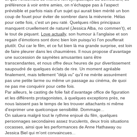
préférence à voir entre amies, on n'échappe pas à l'aspect
prévisible et parfois niais d'un sujet qui aurait bien mérité un bon
coup de fouet pour éviter de sombrer dans la mièvrerie. Hélas
pour cette fois, c'est un peu raté. Quelques rôles principaux
manquent cruellement de naturel (Jessica Alba, no commen't), et
le tout de piquant.
Love actuall
y, son humour à l'anglaise et son
regain d'émotions sont donc bien loin puisqu'ici l'on poufferait
plutôt. Oui car le film, et ce fut bien là ma grande surprise, est loin
de faire pleurer dans les chaumières. Il nous propose d'avantage
une succession de saynètes amusantes sans être
transcendantes, et nous offre deux heures de pur divertissement
saupoudré de quelques éclats de rire. Un moment agréable
finalement, mais tellement "déjà vu" qu'il ne mérite assurément
pas une petite larme ou même un passage au cinéma, de quoi
ne pas me conquérir pour cette fois.
Par ailleurs, le casting de folie fait d'avantage office de figuration
et les différents protagonistes, à quelques exceptions près, ne
nous laissent pas le temps de les trouver attachants ni même
d'exprimer une quelconque sensibilité. Dommage...
On saluera malgré tout le rythme enjoué du film, quelques
personnages secondaires assez truculents, deux trois situations
cocasses, ainsi que les performances de Anne Hathaway ou
Jessica Biel qui m'ont convaincues...