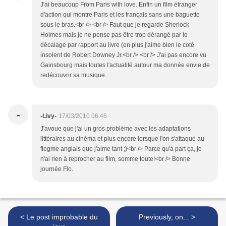
J'ai beaucoup From Paris with love. Enfin un film étranger
d'action qui montre Paris et les français sans une baguette
sous le bras.<br /> <br /> Faut que je regarde Sherlock
Holmes mais je ne pense pas être trop dérangé par le
décalage par rapport au livre (en plus j'aime bien le coté
insolent de Robert Downey Jr.<br /> <br /> J'ai pas encore vu
Gainsbourg mais toutes l'actualité autour ma donnée envie de
redécouvrir sa musique.
-
-Livy-
17/03/2010 06:46
J'avoue que j'ai un gros problème avec les adaptations
littéraires au cinéma et plus encore lorsque l'on s'attaque au
flegme anglais que j'aime tant ;)<br /> Parce qu'à part ça, je
n'ai rien à reprocher au film, somme toute!<br /> Bonne
journée Flo.
< Le post improbable du
Previously, on... >