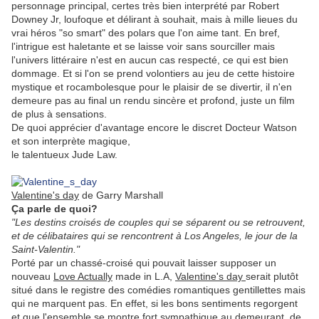
personnage principal, certes très bien interprété par Robert
Downey Jr, loufoque et délirant à souhait, mais à mille lieues du
vrai héros "so smart" des polars que l'on aime tant. En bref,
l'intrigue est haletante et se laisse voir sans sourciller mais
l'univers littéraire n'est en aucun cas respecté, ce qui est bien
dommage. Et si l'on se prend volontiers au jeu de cette histoire
mystique et rocambolesque pour le plaisir de se divertir, il n'en
demeure pas au final un rendu sincère et profond, juste un film
de plus à sensations.
De quoi apprécier d'avantage encore le discret Docteur Watson
et son interprète magique,
le talentueux Jude Law.
.
Valentine's day
de Garry Marshall
Ça parle de quoi?
"Les destins croisés de couples qui se séparent ou se retrouvent,
et de célibataires qui se rencontrent à Los Angeles, le jour de la
Saint-Valentin."
Porté par un chassé-croisé qui pouvait laisser supposer un
nouveau
Love Actually
made in L.A,
Valentine's day
serait plutôt
situé dans le registre des comédies romantiques gentillettes mais
qui ne marquent pas. En effet, si les bons sentiments regorgent
et que l'ensemble se montre fort sympathique au demeurant, de