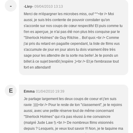
-
-Livy-
09/04/2010 13:13
Merci de m'épargner les microbes miss, ouf ^^<br /> Moi
aussi, je suis très contente de pouvoir constater qu'on
s'accorde sur nos coups de cœur respectifs! Et puis comme tu
t'en es aperçue, je n'ai pas été non plus très conquise par le
"Sherlock Holmes" de Guy Ritchie... Bof quoi.<br /> Comme
j'ai pris du retard en pagaille cependant, la liste de films vus
s'accumule de jour en jour alors tu dois vraiment être très
sage pour les attendre de la sorte ma belle! Je te ponds un
billet à ce sujet bientôt j'espère ;)<br /> Et je t'embrasse tout
fort en attendant!
E
Emma
01/04/2010 19:39
Je partage largement tes deux coups de coeur et j'en suis
ravie :))))<br /> Pour le reste de ton "classement", je te rejoins
aussi, avec une petite réserve tout de même concernant
"Sherlock Holmes" qui n'a pas réussi à me convaincre
(malgré Jude Law !).<br /> De nombreux films visionnés
depuis ? Lesquels, je veux tout savoir !!! Non, je te taquine ma