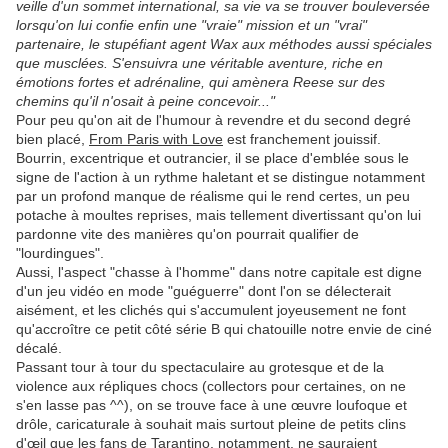
veille d'un sommet international, sa vie va se trouver bouleversée
lorsqu'on lui confie enfin une "vraie" mission et un "vrai"
partenaire, le stupéfiant agent Wax aux méthodes aussi spéciales
que musclées. S'ensuivra une véritable aventure, riche en
émotions fortes et adrénaline, qui amènera Reese sur des
chemins qu'il n'osait à peine concevoir..."
Pour peu qu'on ait de l'humour à revendre et du second degré
bien placé,
From Paris with Love
est franchement jouissif.
Bourrin, excentrique et outrancier, il se place d'emblée sous le
signe de l'action à un rythme haletant et se distingue notamment
par un profond manque de réalisme qui le rend certes, un peu
potache à moultes reprises, mais tellement divertissant qu'on lui
pardonne vite des manières qu'on pourrait qualifier de
"lourdingues".
Aussi, l'aspect "chasse à l'homme" dans notre capitale est digne
d'un jeu vidéo en mode "guéguerre" dont l'on se délecterait
aisément, et les clichés qui s'accumulent joyeusement ne font
qu'accroître ce petit côté série B qui chatouille notre envie de ciné
décalé.
Passant tour à tour du spectaculaire au grotesque et de la
violence aux répliques chocs (collectors pour certaines, on ne
s'en lasse pas ^^), on se trouve face à une œuvre loufoque et
drôle, caricaturale à souhait mais surtout pleine de petits clins
d'œil que les fans de Tarantino, notamment, ne sauraient