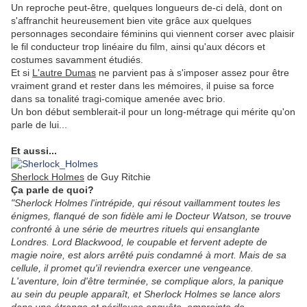
Un reproche peut-être, quelques longueurs de-ci delà, dont on
s'affranchit heureusement bien vite grâce aux quelques
personnages secondaire féminins qui viennent corser avec plaisir
le fil conducteur trop linéaire du film, ainsi qu'aux décors et
costumes savamment étudiés.
Et si
L'autre Dumas
ne parvient pas à s'imposer assez pour être
vraiment grand et rester dans les mémoires, il puise sa force
dans sa tonalité tragi-comique amenée avec brio.
Un bon début semblerait-il pour un long-métrage qui mérite qu'on
parle de lui...
.
Et aussi...
Sherlock Holmes
de Guy Ritchie
Ça parle de quoi?
"Sherlock Holmes l'intrépide, qui résout vaillamment toutes les
énigmes, flanqué de son fidèle ami le Docteur Watson, se trouve
confronté à une série de meurtres rituels qui ensanglante
Londres. Lord Blackwood, le coupable et fervent adepte de
magie noire, est alors arrêté puis condamné à mort. Mais de sa
cellule, il promet qu'il reviendra exercer une vengeance.
L'aventure, loin d'être terminée, se complique alors, la panique
au sein du peuple apparaît, et Sherlock Holmes se lance alors