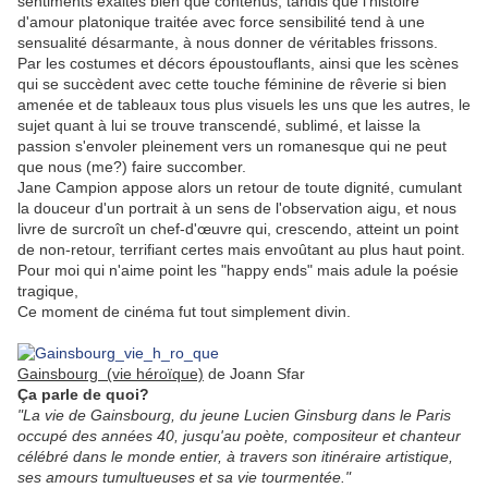
sentiments exaltés bien que contenus, tandis que l'histoire
d'amour platonique traitée avec force sensibilité tend à une
sensualité désarmante, à nous donner de véritables frissons.
Par les costumes et décors époustouflants, ainsi que les scènes
qui se succèdent avec cette touche féminine de rêverie si bien
amenée et de tableaux tous plus visuels les uns que les autres, le
sujet quant à lui se trouve transcendé, sublimé, et laisse la
passion s'envoler pleinement vers un romanesque qui ne peut
que nous (me?) faire succomber.
Jane Campion appose alors un retour de toute dignité, cumulant
la douceur d'un portrait à un sens de l'observation aigu, et nous
livre de surcroît un chef-d'œuvre qui, crescendo, atteint un point
de non-retour, terrifiant certes mais envoûtant au plus haut point.
Pour moi qui n'aime point les "happy ends" mais adule la poésie
tragique,
Ce moment de cinéma fut tout simplement divin.
.
Gainsbourg (vie héroïque)
de Joann Sfar
Ça parle de quoi?
"La vie de Gainsbourg, du jeune Lucien Ginsburg dans le Paris
occupé des années 40, jusqu'au poète, compositeur et chanteur
célébré dans le monde entier, à travers son itinéraire artistique,
ses amours tumultueuses et sa vie tourmentée."