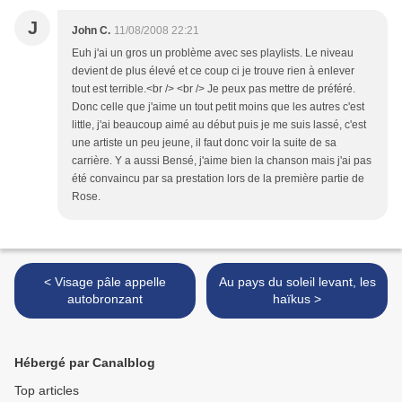
J
John C.
11/08/2008 22:21
Euh j'ai un gros un problème avec ses playlists. Le niveau
devient de plus élevé et ce coup ci je trouve rien à enlever
tout est terrible.<br /> <br /> Je peux pas mettre de préféré.
Donc celle que j'aime un tout petit moins que les autres c'est
little, j'ai beaucoup aimé au début puis je me suis lassé, c'est
une artiste un peu jeune, il faut donc voir la suite de sa
carrière. Y a aussi Bensé, j'aime bien la chanson mais j'ai pas
été convaincu par sa prestation lors de la première partie de
Rose.
< Visage pâle appelle
Au pays du soleil levant, les
autobronzant
haïkus >
Hébergé par Canalblog
Top articles