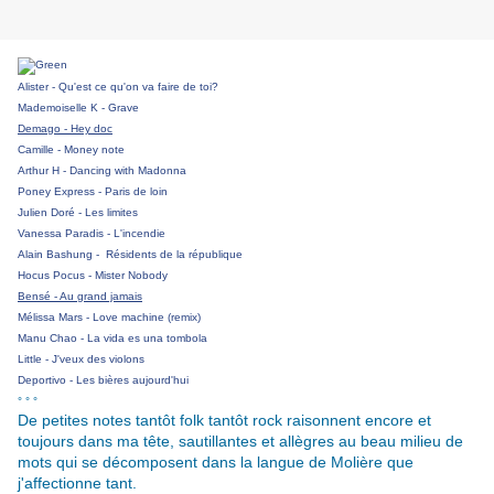
Alister - Qu'est ce qu'on va faire de toi?
Mademoiselle K - Grave
Demago - Hey doc
Camille - Money note
Arthur H - Dancing with Madonna
Poney Express - Paris de loin
Julien Doré - Les limites
Vanessa Paradis - L'incendie
Alain Bashung - Résidents de la république
Hocus Pocus - Mister Nobody
Bensé - Au grand jamais
Mélissa Mars - Love machine (remix)
Manu Chao - La vida es una tombola
Little - J'veux des violons
Deportivo - Les bières aujourd'hui
° ° °
De petites notes tantôt folk tantôt rock raisonnent encore et
toujours dans ma tête, sautillantes et allègres au beau milieu de
mots qui se décomposent dans la langue de Molière que
j'affectionne tant.