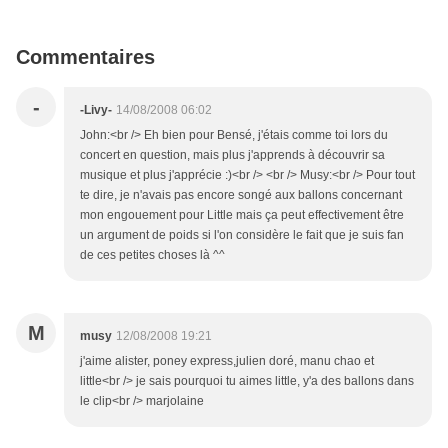
Commentaires
-
-Livy-
14/08/2008 06:02
John:<br /> Eh bien pour Bensé, j'étais comme toi lors du
concert en question, mais plus j'apprends à découvrir sa
musique et plus j'apprécie :)<br /> <br /> Musy:<br /> Pour tout
te dire, je n'avais pas encore songé aux ballons concernant
mon engouement pour Little mais ça peut effectivement être
un argument de poids si l'on considère le fait que je suis fan
de ces petites choses là ^^
M
musy
12/08/2008 19:21
j'aime alister, poney express,julien doré, manu chao et
little<br /> je sais pourquoi tu aimes little, y'a des ballons dans
le clip<br /> marjolaine