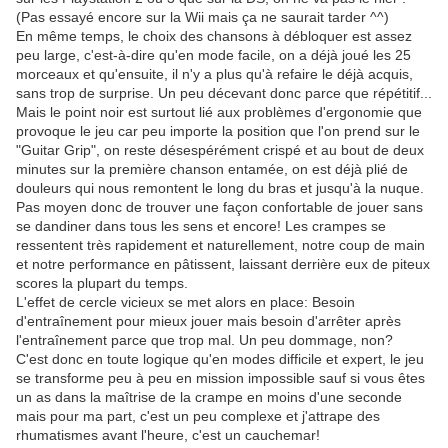
(Pas essayé encore sur la Wii mais ça ne saurait tarder ^^)
En même temps, le choix des chansons à débloquer est assez
peu large, c'est-à-dire qu'en mode facile, on a déjà joué les 25
morceaux et qu'ensuite, il n'y a plus qu'à refaire le déjà acquis,
sans trop de surprise. Un peu décevant donc parce que répétitif...
Mais le point noir est surtout lié aux problèmes d'ergonomie que
provoque le jeu car peu importe la position que l'on prend sur le
"Guitar Grip", on reste désespérément crispé et au bout de deux
minutes sur la première chanson entamée, on est déjà plié de
douleurs qui nous remontent le long du bras et jusqu'à la nuque.
Pas moyen donc de trouver une façon confortable de jouer sans
se dandiner dans tous les sens et encore! Les crampes se
ressentent très rapidement et naturellement, notre coup de main
et notre performance en pâtissent, laissant derrière eux de piteux
scores la plupart du temps.
L'effet de cercle vicieux se met alors en place: Besoin
d'entraînement pour mieux jouer mais besoin d'arrêter après
l'entraînement parce que trop mal. Un peu dommage, non?
C'est donc en toute logique qu'en modes difficile et expert, le jeu
se transforme peu à peu en mission impossible sauf si vous êtes
un as dans la maîtrise de la crampe en moins d'une seconde
mais pour ma part, c'est un peu complexe et j'attrape des
rhumatismes avant l'heure, c'est un cauchemar!