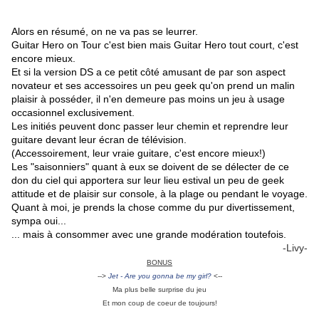
.
Alors en résumé, on ne va pas se leurrer.
Guitar Hero on Tour c'est bien mais Guitar Hero tout court, c'est
encore mieux.
Et si la version DS a ce petit côté amusant de par son aspect
novateur et ses accessoires un peu geek qu'on prend un malin
plaisir à posséder, il n'en demeure pas moins un jeu à usage
occasionnel exclusivement.
Les initiés peuvent donc passer leur chemin et reprendre leur
guitare devant leur écran de télévision.
(Accessoirement, leur vraie guitare, c'est encore mieux!)
Les "saisonniers" quant à eux se doivent de se délecter de ce
don du ciel qui apportera sur leur lieu estival un peu de geek
attitude et de plaisir sur console, à la plage ou pendant le voyage.
Quant à moi, je prends la chose comme du pur divertissement,
sympa oui...
... mais à consommer avec une grande modération toutefois.
-Livy-
BONUS
-->
Jet - Are you gonna be my girl?
<--
Ma plus belle surprise du jeu
Et mon coup de coeur de toujours!