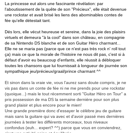
La princesse eut alors une fascinante révélation: par
l'aboutissement de la quête de son "Précieux", elle était devenue
une rockstar et avait brisé les liens des abominables contes de
fée qu'elle détestait tant.
Dés lors, elle vécut heureuse et sereine, dans la joie des plaisirs
virtuels et demeura "à la cool" dans son château, en compagnie
de sa Nintendo DS blanche et de son Guitar Héro charmant...
Elle ne se maria pas (parce que ce n'est pas très rock n' roll tout
ça) mais ce que la morale de l'histoire ne nous dit pas, c'est si à
défaut d'avoir eu beaucoup d'enfants, elle réussit à débloquer
toutes les chansons que lui fournissait à longueur de journée son
sympathique jeu/précieux/graal/prince charmant ^^
.
Et sinon dans la vraie vie, vous l'aurez sans doute compris, je ne
vis pas dans un conte de fée ni ne me prends pour une rockstar
(quoique...) mais le tout récemment sorti "Guitar Héro on Tour" a
pris possession de ma DS la semaine dernière pour son plus
grand plaisir et plus encore pour le mien!
Une grande première donc d'essayer le célèbre jeu de guitare
mais sans la guitare qui va avec et d'avoir passé mes dernières
journées à tester les différents morceaux, tous niveaux
confondus (euh... expert? ^^) parce que vous en conviendrez,