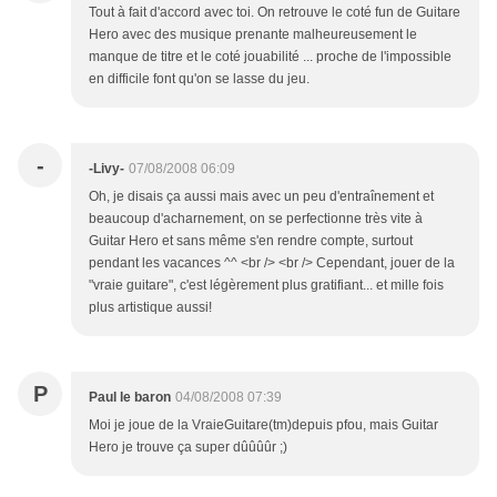
Tout à fait d'accord avec toi. On retrouve le coté fun de Guitare
Hero avec des musique prenante malheureusement le
manque de titre et le coté jouabilité ... proche de l'impossible
en difficile font qu'on se lasse du jeu.
-
-Livy-
07/08/2008 06:09
Oh, je disais ça aussi mais avec un peu d'entraînement et
beaucoup d'acharnement, on se perfectionne très vite à
Guitar Hero et sans même s'en rendre compte, surtout
pendant les vacances ^^ <br /> <br /> Cependant, jouer de la
"vraie guitare", c'est légèrement plus gratifiant... et mille fois
plus artistique aussi!
P
Paul le baron
04/08/2008 07:39
Moi je joue de la VraieGuitare(tm)depuis pfou, mais Guitar
Hero je trouve ça super dûûûûr ;)