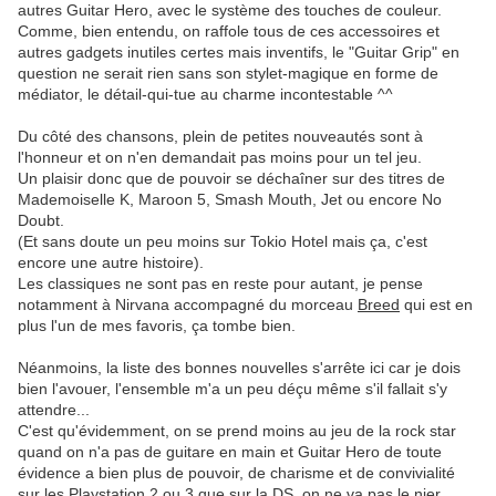
autres Guitar Hero, avec le système des touches de couleur.
Comme, bien entendu, on raffole tous de ces accessoires et
autres gadgets inutiles certes mais inventifs, le "Guitar Grip" en
question ne serait rien sans son stylet-magique en forme de
médiator, le détail-qui-tue au charme incontestable ^^
Du côté des chansons, plein de petites nouveautés sont à
l'honneur et on n'en demandait pas moins pour un tel jeu.
Un plaisir donc que de pouvoir se déchaîner sur des titres de
Mademoiselle K, Maroon 5, Smash Mouth, Jet ou encore No
Doubt.
(Et sans doute un peu moins sur Tokio Hotel mais ça, c'est
encore une autre histoire).
Les classiques ne sont pas en reste pour autant, je pense
notamment à Nirvana accompagné du morceau
Breed
qui est en
plus l'un de mes favoris, ça tombe bien.
.
Néanmoins, la liste des bonnes nouvelles s'arrête ici car je dois
bien l'avouer, l'ensemble m'a un peu déçu même s'il fallait s'y
attendre...
C'est qu'évidemment, on se prend moins au jeu de la rock star
quand on n'a pas de guitare en main et Guitar Hero de toute
évidence a bien plus de pouvoir, de charisme et de convivialité
sur les Playstation 2 ou 3 que sur la DS, on ne va pas le nier .